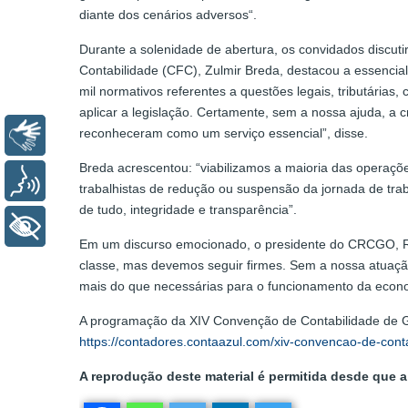
diante dos cenários adversos“.
Durante a solenidade de abertura, os convidados discut
Contabilidade (CFC), Zulmir Breda, destacou a essencial
mil normativos referentes a questões legais, tributárias, 
aplicar a legislação. Certamente, sem a nossa ajuda, a c
reconheceram como um serviço essencial”, disse.
Libras
Breda acrescentou: “viabilizamos a maioria das operaçõ
Voz
trabalhistas de redução ou suspensão da jornada de trab
de tudo, integridade e transparência”.
+ Acessibilidade
Em um discurso emocionado, o presidente do CRCGO, Rang
classe, mas devemos seguir firmes. Sem a nossa atuaçã
mais do que necessárias para o funcionamento da econo
A programação da XIV Convenção de Contabilidade de Goi
https://contadores.contaazul.com/xiv-convencao-de-cont
A reprodução deste material é permitida desde que a 