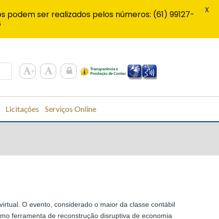
X
s podem ser realizados pelos números: (61) 99127-
6
Licitações
Serviços Online
irtual. O evento, considerado o maior da classe contábil
omo ferramenta de reconstrução disruptiva de economia