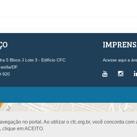
ÇO
IMPREN
a 5 Bloco J Lote 3 - Edifício CFC
Acesse aqui a ár
rasília/DF
0-920
VICE-PRESIDÊNCIAS
Administrativa
L
Controle Interno
D
egação no portal. Ao utilizar o cfc.org.br, você concorda com
Desenvolvimento Profissional
R
a, clique em ACEITO.
Governança e Gestão Estratégica
N