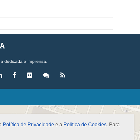
SA
ea dedicada à imprensa.
LEGISLAÇÃO
eis
ecretos-Lei
 a
Política de Privacidade
e a
Política de Cookies
. Para
esoluções
ormas Brasileiras de Contabilidade