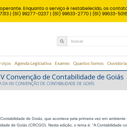
operante. Enquanto o serviço é restabelecido, os contato
7313 | (61) 99277-0237 | (61) 99633-2770 | (61) 99633-501
rviços
Agenda Legislativa
Exames
Quantos Somos
Ouvidoria
XIV Convenção de Contabilidade de Goiás
PA DA XIV CONVENÇÃO DE CONTABILIDADE DE GOIÁS
 Contabilidade de Goiás, que acontece pela primeira vez em ambiente v
lidade de Goiás (CRCGO). Nesta edição, o tema é: “A Contabilidade c