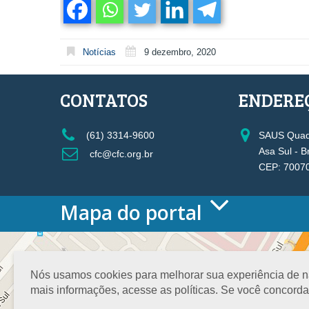
Notícias
9 dezembro, 2020
CONTATOS
ENDERE
(61) 3314-9600
SAUS Quadr
Asa Sul - B
cfc@cfc.org.br
CEP: 7007
Mapa do portal
HOME
O CONSELHO
Conselho Diretor
Nós usamos cookies para melhorar sua experiência de nav
Nossa Sede
mais informações, acesse as políticas. Se você concord
Planejamento