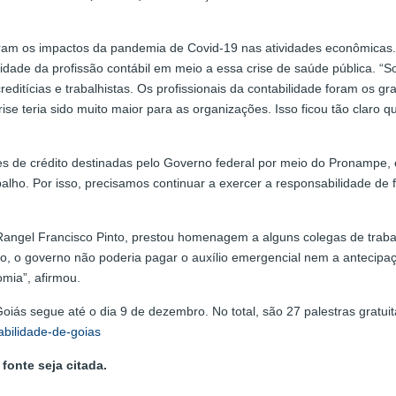
iram os impactos da pandemia de Covid-19 nas atividades econômicas.
idade da profissão contábil em meio a essa crise de saúde pública. “
creditícias e trabalhistas. Os profissionais da contabilidade foram os gra
rise teria sido muito maior para as organizações. Isso ficou tão claro
es de crédito destinadas pelo Governo federal por meio do Pronampe,
alho. Por isso, precisamos continuar a exercer a responsabilidade de 
el Francisco Pinto, prestou homenagem a alguns colegas de trabalho 
o, o governo não poderia pagar o auxílio emergencial nem a antecipa
mia”, afirmou.
ás segue até o dia 9 de dezembro. No total, são 27 palestras gratuit
abilidade-de-goias
fonte seja citada.