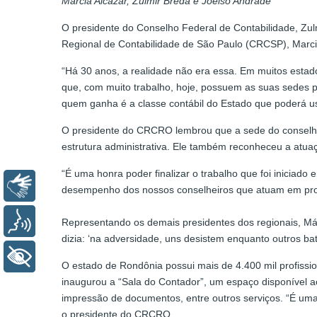
Marcia Alcazar, Zulmir Breda e Joelso Andrade
O presidente do Conselho Federal de Contabilidade, Zul
Regional de Contabilidade de São Paulo (CRCSP), Marci
“Há 30 anos, a realidade não era essa. Em muitos estad
que, com muito trabalho, hoje, possuem as suas sedes 
quem ganha é a classe contábil do Estado que poderá usu
O presidente do CRCRO lembrou que a sede do conselho 
estrutura administrativa. Ele também reconheceu a atua
“É uma honra poder finalizar o trabalho que foi inicia
Libras
desempenho dos nossos conselheiros que atuam em prol 
Voz
Representando os demais presidentes dos regionais, Már
dizia: ‘na adversidade, uns desistem enquanto outros bat
+ Acessibilidade
O estado de Rondônia possui mais de 4.400 mil profissi
inaugurou a “Sala do Contador”, um espaço disponível ao
impressão de documentos, entre outros serviços. “É uma
o presidente do CRCRO.