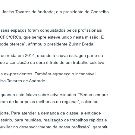
, Joelso Tavares de Andrade; e a presidente do Conselho
sses espaços foram conquistados pelos profissionais
ma CFC/CRCs, que sempre esteve unido nesta missão. E
pode oferece”, afirmou o presidente Zulmir Breda.
 ocorrida em 2014, quando a chuva estragou parte da
e a conclusão da obra é fruto de um trabalho coletivo.
gas ex-presidentes. Também agradeço o incansável
elso Tavares de Andrade.
, quando este falava sobre adversidades. “Senna sempre
am de lutar pelas melhorias no regional”, salientou.
Norte. Para atender a demanda da classe, a entidade
sário, para reuniões, realização de trabalhos rápidos e
xiliar no desenvolvimento da nossa profissão”, garantiu