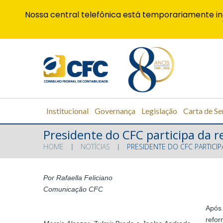
Nossa central telefônica está temporariamente in
Institucional
Governança
Legislação
Carta de Se
Presidente do CFC participa da
HOME
NOTÍCIAS
PRESIDENTE DO CFC PARTICI
Por Rafaella Feliciano
Comunicação CFC
Após 
refor