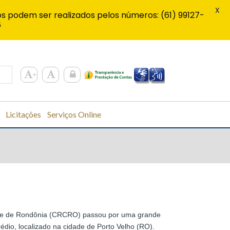
X
s podem ser realizados pelos números: (61) 99127-
6
Licitações
Serviços Online
dade de Rondônia (CRCRO) passou por uma grande
édio, localizado na cidade de Porto Velho (RO).