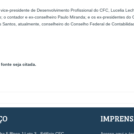
ice-presidente de Desenvolvimento Profissional do CFC, Lucelia Lech
lho; o contador e ex-conselheiro Paulo Miranda; e os ex-presidentes 
os Santos, atualmente, conselheiro do Conselho Federal de Contabilida
fonte seja citada.
ÇO
IMPREN
a 5 Bloco J Lote 3 - Edifício CFC
Acesse aqui a ár