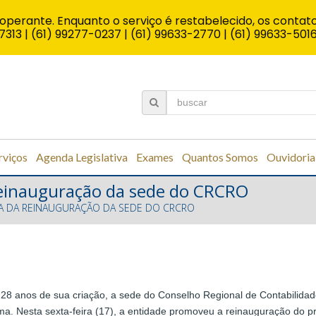
operante. Enquanto o serviço é restabelecido, os contato
7313 | (61) 99277-0237 | (61) 99633-2770 | (61) 99633-501
rviços
Agenda Legislativa
Exames
Quantos Somos
Ouvidoria
 reinauguração da sede do CRCRO
PA DA REINAUGURAÇÃO DA SEDE DO CRCRO
28 anos de sua criação, a sede do Conselho Regional de Contabili
ma. Nesta sexta-feira (17), a entidade promoveu a reinauguração do pr