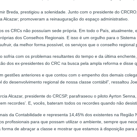
mir Breda, prestigiou a solenidade. Junto com o presidente do CRCRO
a Alcazar; promoveram a reinauguração do espaço administrativo.
os os CRCs não possuíam sede própria. Em todo o País, atualmente, e
próprias dos Conselhos Regionais. E isso é um orgulho para o Siste
fruir, da melhor forma possível, os serviços que o conselho regional 
sofria com os problemas resultantes do tempo e da última enchente,
ção dos ex-presidentes do CRC na busca pela ampla reforma e disse qu
do em gestões anteriores e que contou com o empenho dos demais cole
do desenvolvimento regional de nossa classe contábil”, ressaltou Jo
cia Alcazar, presidente do CRCSP, parafraseou o piloto Ayrton Senna
em recordes’. E, vocês, bateram todos os recordes quando não desistir
onais da Contabilidade e representa 14,45% dos existentes na Região 
s profissionais para que possam utilizar o ambiente, sempre que neces
 forma de abraçar a classe e mostrar que estamos à disposição para au