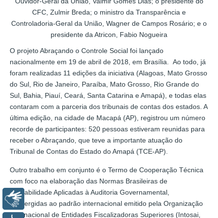
Ouvidor-Geral da União, Valmir Gomes Dias; o presidente do
CFC, Zulmir Breda; o ministro da Transparência e
Controladoria-Geral da União, Wagner de Campos Rosário; e o
presidente da Atricon, Fabio Nogueira
O projeto Abraçando o Controle Social foi lançado
nacionalmente em 19 de abril de 2018, em Brasília. Ao todo, já
foram realizadas 11 edições da iniciativa (Alagoas, Mato Grosso
do Sul, Rio de Janeiro, Paraíba, Mato Grosso, Rio Grande do
Sul, Bahia, Piauí, Ceará, Santa Catarina e Amapá), e todas elas
contaram com a parceria dos tribunais de contas dos estados. A
última edição, na cidade de Macapá (AP), registrou um número
recorde de participantes: 520 pessoas estiveram reunidas para
receber o Abraçando, que teve a importante atuação do
Tribunal de Contas do Estado do Amapá (TCE-AP).
Outro trabalho em conjunto é o Termo de Cooperação Técnica
com foco na elaboração das Normas Brasileiras de
Contabilidade Aplicadas à Auditoria Governamental,
Libras
convergidas ao padrão internacional emitido pela Organização
Internacional de Entidades Fiscalizadoras Superiores (Intosai,