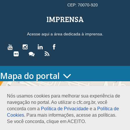
CEP: 70070-920
IMPRENSA
Acesse aqui a área dedicada à imprensa.
Mapa do portal
HOME
O CONSELHO
Nós usamos cookies para melhorar sua experiência de
Conselho Diretor
navegação no portal. Ao utilizar o cfc.org.br, você
Nossa Sede
concorda com a
Política de Privacidade
e a
Política de
Planejamento
Cookies
. Para mais informações, acesse as políticas.
Organograma
Se você concorda, clique em ACEITO.
Medalha João Lyra
Presidentes do CFC – Gestões anteriores