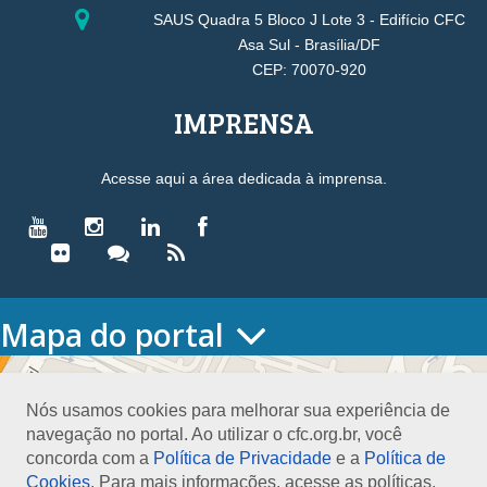
SAUS Quadra 5 Bloco J Lote 3 - Edifício CFC
Asa Sul - Brasília/DF
CEP: 70070-920
IMPRENSA
Acesse aqui a área dedicada à imprensa.
Mapa do portal
HOME
O CONSELHO
Nós usamos cookies para melhorar sua experiência de
Conselho Diretor
navegação no portal. Ao utilizar o cfc.org.br, você
Nossa Sede
concorda com a
Política de Privacidade
e a
Política de
Planejamento
Cookies
. Para mais informações, acesse as políticas.