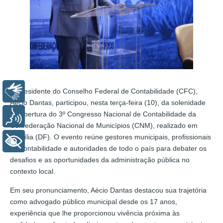
Libras
O presidente do Conselho Federal de Contabilidade (CFC),
Aécio Dantas, participou, nesta terça-feira (10), da solenidade
de abertura do 3º Congresso Nacional de Contabilidade da
Voz
Confederação Nacional de Municípios (CNM), realizado em
Brasília (DF). O evento reúne gestores municipais, profissionais
+ Acessibilidade
da contabilidade e autoridades de todo o país para debater os
desafios e as oportunidades da administração pública no
contexto local.
Em seu pronunciamento, Aécio Dantas destacou sua trajetória
como advogado público municipal desde os 17 anos,
experiência que lhe proporcionou vivência próxima às