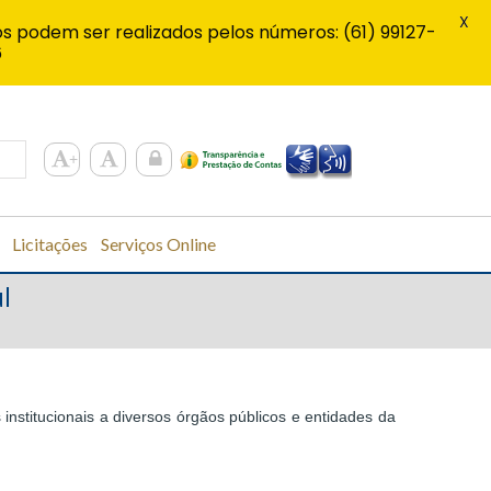
X
s podem ser realizados pelos números: (61) 99127-
6
Licitações
Serviços Online
l
 institucionais a diversos órgãos públicos e entidades da