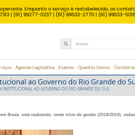
operante. Enquanto o serviço é restabelecido, os contato
7313 | (61) 99277-0237 | (61) 99633-2770 | (61) 99633-501
rviços
Agenda Legislativa
Exames
Quantos Somos
Ouvidoria
titucional ao Governo do Rio Grande do Su
ITA INSTITUCIONAL AO GOVERNO DO RIO GRANDE DO SUL
r Breda, está realizando, neste início de gestão (2018/2019), visitas