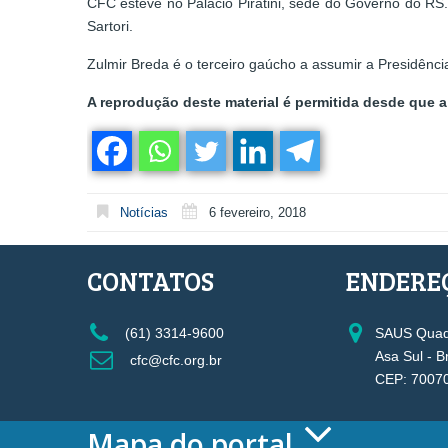
CFC esteve no Palácio Piratini, sede do Governo do RS.
Sartori.
Zulmir Breda é o terceiro gaúcho a assumir a Presidênc
A reprodução deste material é permitida desde que a 
Notícias
6 fevereiro, 2018
CONTATOS
ENDERE
(61) 3314-9600
SAUS Quadr
Asa Sul - B
cfc@cfc.org.br
CEP: 7007
Mapa do portal