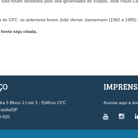
 Eles foram recebidos pelo vice-governador do Estado, José Paulo Ca
ia do CFC: os anteriores foram João Verner Juenemann (1982 a 1985) e
fonte seja citada.
ÇO
IMPREN
a 5 Bloco J Lote 3 - Edifício CFC
Acesse aqui a ár
rasília/DF
0-920