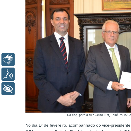
Libras
Voz
+ Acessibilidade
Da esq. para a dir.: Celso Luft, José Paulo Ca
No dia 1º de fevereiro, acompanhado do vice-presidente