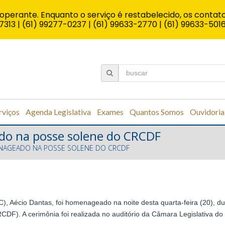
operante. Enquanto o serviço é restabelecido, os contato
7313 | (61) 99277-0237 | (61) 99633-2770 | (61) 99633-501
rviços
Agenda Legislativa
Exames
Quantos Somos
Ouvidoria
do na posse solene do CRCDF
ENAGEADO NA POSSE SOLENE DO CRCDF
, Aécio Dantas, foi homenageado na noite desta quarta-feira (20), du
F). A cerimônia foi realizada no auditório da Câmara Legislativa do Di