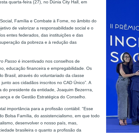
ta quarta-feira (27), no Dúnia City Hall, em
a Social, Família e Combate à Fome, no âmbito do
jetivo de valorizar a responsabilidade social e o
os entes federados, das instituições e das
à superação da pobreza e à redução das
iro Passo
é incentivado nos conselhos de
mo, educação financeira e empregabilidade. Os
o Brasil, através do voluntariado da classe
r junto aos cidadãos inscritos no CAD Único”. A
ça do presidente da entidade, Joaquim Bezerrra,
nança e de Gestão Estratégica do Conselho.
al importância para a profissão contábil. “Esse
o Bolsa Família, do assistencialismo, em que todo
ialismo, desenvolver o nosso país, mas,
ciedade brasileira o quanto a profissão da