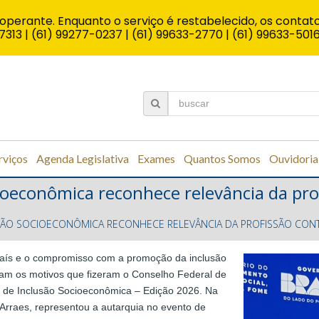
operante. Enquanto o serviço é restabelecido, os contato
7313 | (61) 99277-0237 | (61) 99633-2770 | (61) 99633-501
rviços
Agenda Legislativa
Exames
Quantos Somos
Ouvidoria
ioeconômica reconhece relevância da prof
SÃO SOCIOECONÔMICA RECONHECE RELEVÂNCIA DA PROFISSÃO CONT
país e o compromisso com a promoção da inclusão
ram os motivos que fizeram o Conselho Federal de
l de Inclusão Socioeconômica – Edição 2026. Na
 Arraes, representou a autarquia no evento de