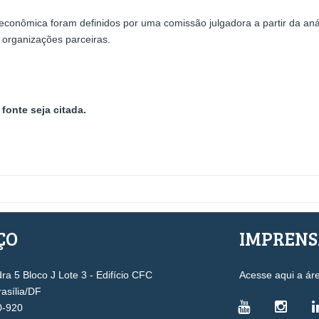
econômica foram definidos por uma comissão julgadora a partir da aná
e organizações parceiras.
fonte seja citada.
ÇO
IMPREN
a 5 Bloco J Lote 3 - Edifício CFC
Acesse aqui a ár
rasília/DF
0-920