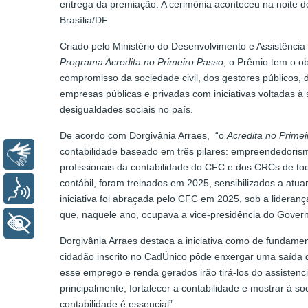
entrega da premiação. A cerimônia aconteceu na noite des
Brasília/DF.
Criado pelo Ministério do Desenvolvimento e Assistênci
Programa Acredita no Primeiro Passo
, o Prêmio tem o ob
compromisso da sociedade civil, dos gestores públicos, d
empresas públicas e privadas com iniciativas voltadas 
desigualdades sociais no país.
De acordo com Dorgivânia Arraes, “o
Acredita no Prime
contabilidade baseado em três pilares: empreendedoris
Libras
profissionais da contabilidade do CFC e dos CRCs de tod
contábil, foram treinados em 2025, sensibilizados a atua
Voz
iniciativa foi abraçada pelo CFC em 2025, sob a lideran
que, naquele ano, ocupava a vice-presidência do Gover
+ Acessibilidade
Dorgivânia Arraes destaca a iniciativa como de fundament
cidadão inscrito no CadÚnico pôde enxergar uma saída d
esse emprego e renda gerados irão tirá-los do assistenc
principalmente, fortalecer a contabilidade e mostrar à so
contabilidade é essencial”.