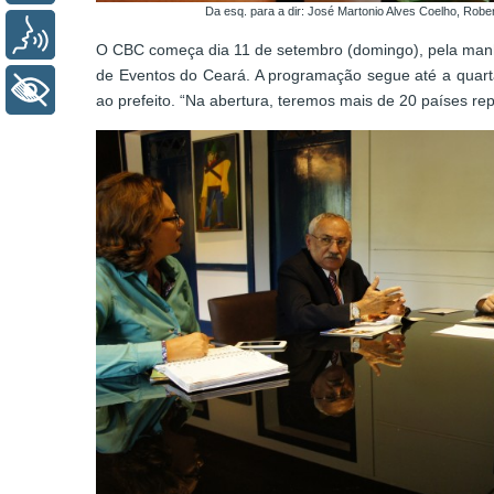
Da esq. para a dir: José Martonio Alves Coelho, Rob
Voz
O CBC começa dia 11 de setembro (domingo), pela manhã
de Eventos do Ceará. A programação segue até a quarta
+ Acessibilidade
ao prefeito. “Na abertura, teremos mais de 20 países re