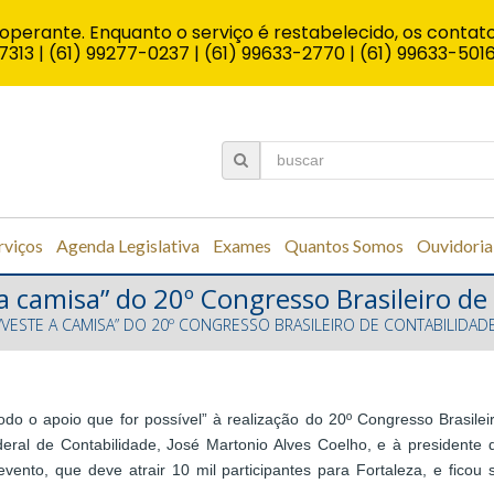
operante. Enquanto o serviço é restabelecido, os contato
7313 | (61) 99277-0237 | (61) 99633-2770 | (61) 99633-501
rviços
Agenda Legislativa
Exames
Quantos Somos
Ouvidoria
 a camisa” do 20º Congresso Brasileiro de
 “VESTE A CAMISA” DO 20º CONGRESSO BRASILEIRO DE CONTABILIDAD
todo o apoio que for possível” à realização do 20º Congresso Brasile
deral de Contabilidade, José Martonio Alves Coelho, e à president
nto, que deve atrair 10 mil participantes para Fortaleza, e ficou