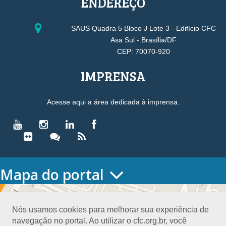
ENDEREÇO
SAUS Quadra 5 Bloco J Lote 3 - Edifício CFC
Asa Sul - Brasília/DF
CEP: 70070-920
IMPRENSA
Acesse aqui a área dedicada à imprensa.
Mapa do portal
HOME
O CONSELHO
Nós usamos cookies para melhorar sua experiência de
Conselho Diretor
navegação no portal. Ao utilizar o cfc.org.br, você
Nossa Sede