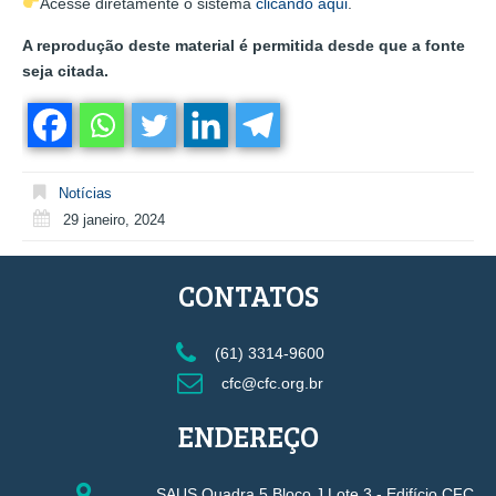
Acesse diretamente o sistema
clicando aqui
.
A reprodução deste material é permitida desde que a fonte
seja citada.
Notícias
29 janeiro, 2024
CONTATOS
(61) 3314-9600
cfc@cfc.org.br
ENDEREÇO
SAUS Quadra 5 Bloco J Lote 3 - Edifício CFC