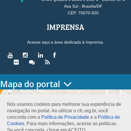
Asa Sul - Brasília/DF
CEP: 70070-920
IMPRENSA
Acesse aqui a área dedicada à imprensa.
Mapa do portal
HOME
O CONSELHO
Nós usamos cookies para melhorar sua experiência de
Conselho Diretor
navegação no portal. Ao utilizar o cfc.org.br, você
Nossa Sede
concorda com a
Política de Privacidade
e a
Política de
Planejamento
Cookies
. Para mais informações, acesse as políticas.
Organograma
Se você concorda, clique em ACEITO.