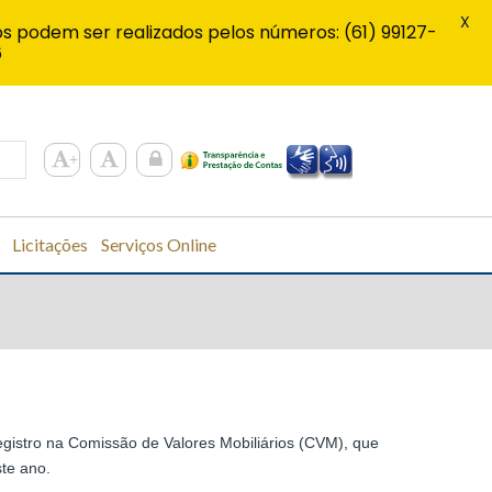
X
s podem ser realizados pelos números: (61) 99127-
6
Licitações
Serviços Online
gistro na Comissão de Valores Mobiliários (CVM), que
ste ano.