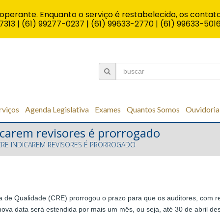
operante. Enquanto o serviço é restabelecido, os contato
7313 | (61) 99277-0237 | (61) 99633-2770 | (61) 99633-501
rviços
Agenda Legislativa
Exames
Quantos Somos
Ouvidoria
icarem revisores é prorrogado
CRE INDICAREM REVISORES É PRORROGADO
 de Qualidade (CRE) prorrogou o prazo para que os auditores, com re
nova data será estendida por mais um mês, ou seja, até 30 de abril de