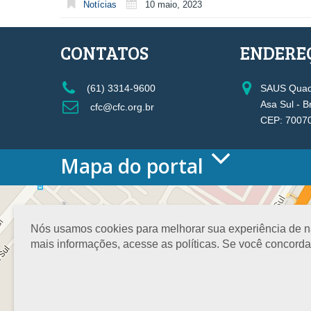
Notícias
10 maio, 2023
CONTATOS
ENDERE
(61) 3314-9600
SAUS Quadr
Asa Sul - B
cfc@cfc.org.br
CEP: 7007
Mapa do portal
HOME
O CONSELHO
Conselho Diretor
Nós usamos cookies para melhorar sua experiência de nav
Nossa Sede
mais informações, acesse as políticas. Se você concord
Planejamento
Organograma
Medalha João Lyra
Presidentes do CFC – Gestões anteriores