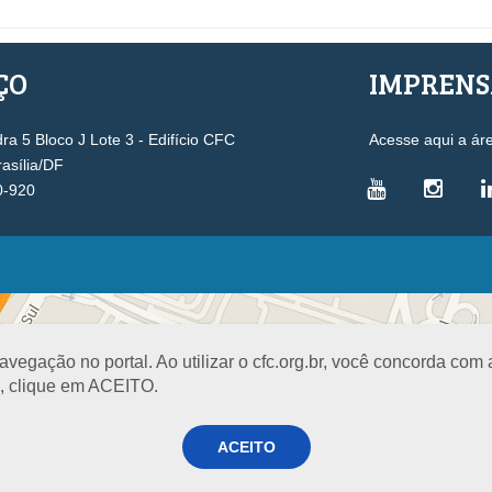
ÇO
IMPREN
a 5 Bloco J Lote 3 - Edifício CFC
Acesse aqui a ár
rasília/DF
0-920
VICE-PRESIDÊNCIAS
Administrativa
L
Controle Interno
D
egação no portal. Ao utilizar o cfc.org.br, você concorda com
Desenvolvimento Profissional
R
a, clique em ACEITO.
Governança e Gestão Estratégica
N
Fiscalização, Ética e Disciplina
I
ACEITO
Técnica
S
Registro