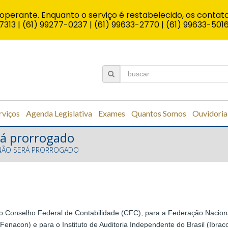
operante. Enquanto o serviço é restabelecido, os contato
7313 | (61) 99277-0237 | (61) 99633-2770 | (61) 99633-501
rviços
Agenda Legislativa
Exames
Quantos Somos
Ouvidoria
rá prorrogado
 NÃO SERÁ PRORROGADO
ra o Conselho Federal de Contabilidade (CFC), para a Federação Naci
enacon) e para o Instituto de Auditoria Independente do Brasil (Ibra