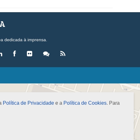
SA
ea dedicada à imprensa.
LEGISLAÇÃO
eis
ecretos-Lei
 a
Política de Privacidade
e a
Política de Cookies
. Para
esoluções
ormas Brasileiras de Contabilidade
nstruções Normativas
úmulas
NOTÍCIAS