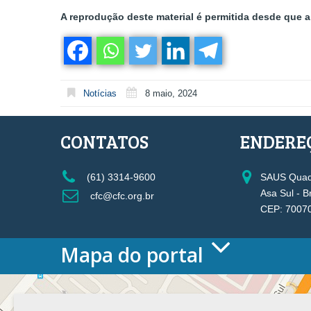
A reprodução deste material é permitida desde que a 
Notícias
8 maio, 2024
CONTATOS
ENDERE
(61) 3314-9600
SAUS Quadr
Asa Sul - B
cfc@cfc.org.br
CEP: 7007
Mapa do portal
HOME
O CONSELHO