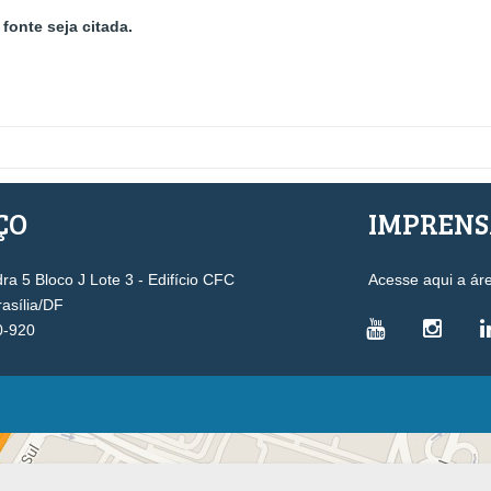
fonte seja citada.
ÇO
IMPREN
a 5 Bloco J Lote 3 - Edifício CFC
Acesse aqui a ár
rasília/DF
0-920
VICE-PRESIDÊNCIAS
Administrativa
L