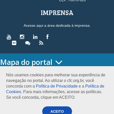
CEP: 70070-920
IMPRENSA
Acesse aqui a área dedicada à imprensa.
Mapa do portal
HOME
O CONSELHO
Nós usamos cookies para melhorar sua experiência de
navegação no portal. Ao utilizar o cfc.org.br, você
Conselho Diretor
concorda com a
Política de Privacidade
e a
Política de
Nossa Sede
Cookies
. Para mais informações, acesse as políticas.
Planejamento
Se você concorda, clique em ACEITO.
Organograma
Medalha João Lyra
Presidentes do CFC – Gestões anteriores
ACEITO