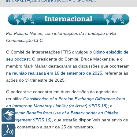
INTERPRETAÇÕES DA IFRS JÁ ESTÁ DISPONÍVEL
Por Poliana Nunes, com informações da Fundação IFRS
Comunicação CFC
O Comitê de Interpretações IFRS divulgou o
último episódio de
seu podcast
. O presidente do Comitê, Bruce Mackenzie, e o
membro Mark Mahar destacaram as discussões que ocorreram
na
reunião realizada em 16 de setembro de 2025
, referente às
ações do 3º trimestre de 2025.
O podcast se concentra em duas decisões da agenda da
reunião:
Classification of a Foreign Exchange Difference from
an Intragroup Monetary Liability (or Asset) (IFRS 18)
; e
Economic Benefits from Use of a Battery under an Offtake
Libras
Arrangement (IFRS 16)
, que estarão disponíveis para envio de
carta comentário a partir de 25 de novembro.
Voz