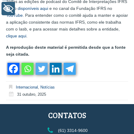
Todas as edições de podcast do Comitê de Interpretações IFRS
+ Acessibilidade
estão
disponíveis aqui
e no canal da Fundação IFRS no
YouTube
. Para entender como o comitê ajuda a manter e apoiar
a aplicação consistente das normas IFRS, como ele trabalha
com o Iasb, e para acessar mais detalhes sobre a entidade,
clique aqui
.
A reprodução deste material é permitida desde que a fonte
seja citada.
Internacional
,
Notícias
31 outubro, 2025
CONTATOS
(61) 3314-9600