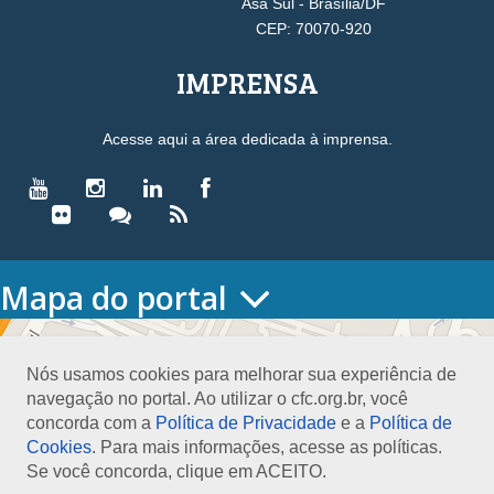
Asa Sul - Brasília/DF
CEP: 70070-920
IMPRENSA
Acesse aqui a área dedicada à imprensa.
Mapa do portal
HOME
O CONSELHO
Nós usamos cookies para melhorar sua experiência de
Conselho Diretor
navegação no portal. Ao utilizar o cfc.org.br, você
Nossa Sede
concorda com a
Política de Privacidade
e a
Política de
Planejamento
Cookies
. Para mais informações, acesse as políticas.
Organograma
Se você concorda, clique em ACEITO.
Medalha João Lyra