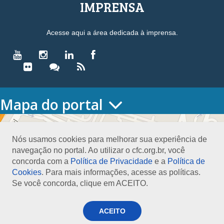
IMPRENSA
Acesse aqui a área dedicada à imprensa.
Mapa do portal
HOME
O CONSELHO
Nós usamos cookies para melhorar sua experiência de
Conselho Diretor
navegação no portal. Ao utilizar o cfc.org.br, você
Nossa Sede
concorda com a
Política de Privacidade
e a
Política de
Planejamento
Cookies
. Para mais informações, acesse as políticas.
Organograma
Se você concorda, clique em ACEITO.
Medalha João Lyra
Presidentes do CFC – Gestões anteriores
PRESIDÊNCIA
ACEITO
O Presidente