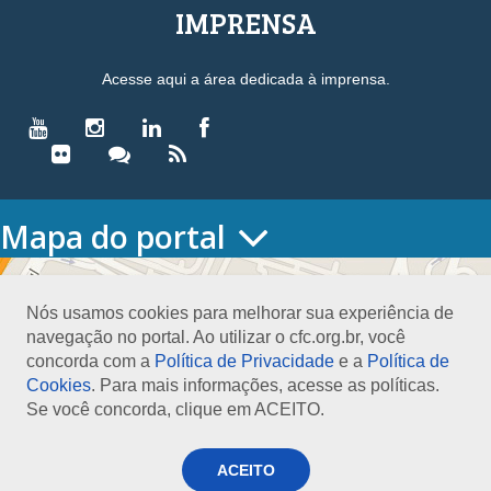
IMPRENSA
Acesse aqui a área dedicada à imprensa.
Mapa do portal
HOME
O CONSELHO
Nós usamos cookies para melhorar sua experiência de
Conselho Diretor
navegação no portal. Ao utilizar o cfc.org.br, você
Nossa Sede
concorda com a
Política de Privacidade
e a
Política de
Planejamento
Cookies
. Para mais informações, acesse as políticas.
Organograma
Se você concorda, clique em ACEITO.
Medalha João Lyra
Presidentes do CFC – Gestões anteriores
PRESIDÊNCIA
ACEITO