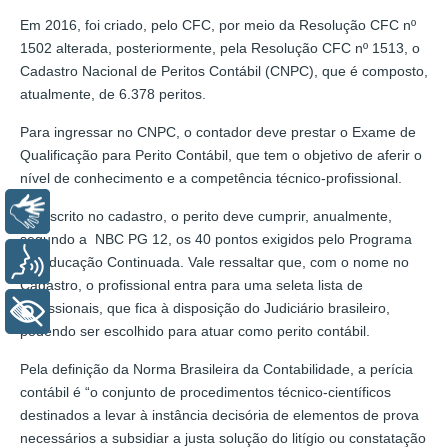
Em 2016, foi criado, pelo CFC, por meio da Resolução CFC nº
1502 alterada, posteriormente, pela Resolução CFC nº 1513, o
Cadastro Nacional de Peritos Contábil (CNPC), que é composto,
atualmente, de 6.378 peritos.
Para ingressar no CNPC, o contador deve prestar o Exame de
Qualificação para Perito Contábil, que tem o objetivo de aferir o
nível de conhecimento e a competência técnico-profissional.
Libras
Já inscrito no cadastro, o perito deve cumprir, anualmente,
segundo a NBC PG 12, os 40 pontos exigidos pelo Programa
Voz
de Educação Continuada. Vale ressaltar que, com o nome no
Cadastro, o profissional entra para uma seleta lista de
profissionais, que fica à disposição do Judiciário brasileiro,
+ Acessibilidade
podendo ser escolhido para atuar como perito contábil.
Pela definição da Norma Brasileira da Contabilidade, a perícia
contábil é “o conjunto de procedimentos técnico-científicos
destinados a levar à instância decisória de elementos de prova
necessários a subsidiar a justa solução do litígio ou constatação