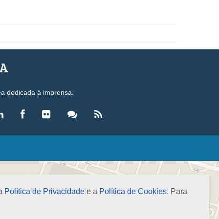
SA
ea dedicada à imprensa.
LEGISLAÇÃO
eis
ecretos-Lei
 a
Política de Privacidade
e a
Política de Cookies
. Para
esoluções
ormas Brasileiras de Contabilidade