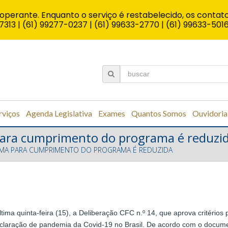
operante. Enquanto o serviço é restabelecido, os contato
7313 | (61) 99277-0237 | (61) 99633-2770 | (61) 99633-501
rviços
Agenda Legislativa
Exames
Quantos Somos
Ouvidoria
ara cumprimento do programa é reduzi
IMA PARA CUMPRIMENTO DO PROGRAMA É REDUZIDA
ltima quinta-feira (15), a Deliberação CFC n.º 14, que aprova critér
claração de pandemia da Covid-19 no Brasil. De acordo com o docume