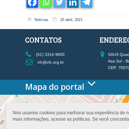
Notícias
20 abril, 2021
CONTATOS
ENDERE
(61) 3314-9600
SAUS Quadr
Asa Sul - B
cfc@cfc.org.br
CEP: 7007
Mapa do portal
HOME
O CONSELHO
Conselho Diretor
Nós usamos cookies para melhorar sua experiência de nav
Nossa Sede
mais informações, acesse as políticas. Se você concord
Planejamento