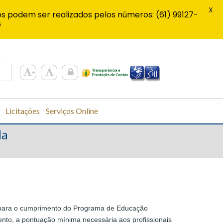
X
s podem ser realizados pelos números: (61) 99127-
6
Licitações
Serviços Online
da
ios para o cumprimento do Programa de Educação
nto, a pontuação mínima necessária aos profissionais