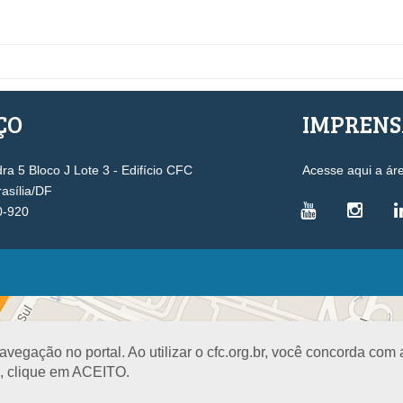
ÇO
IMPREN
a 5 Bloco J Lote 3 - Edifício CFC
Acesse aqui a ár
rasília/DF
0-920
VICE-PRESIDÊNCIAS
Administrativa
L
Controle Interno
D
egação no portal. Ao utilizar o cfc.org.br, você concorda com
Desenvolvimento Profissional
R
a, clique em ACEITO.
Governança e Gestão Estratégica
N