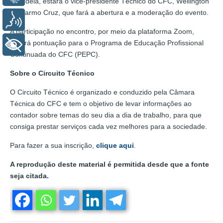
lado dela, estará o vice-presidente Técnico do CFC, Wellington
do Carmo Cruz, que fará a abertura e a moderação do evento.
Voz
A participação no encontro, por meio da plataforma Zoom,
gerará pontuação para o Programa de Educação Profissional
+ Acessibilidade
Continuada do CFC (PEPC).
Sobre o Circuito Técnico
O Circuito Técnico é organizado e conduzido pela Câmara
Técnica do CFC e tem o objetivo de levar informações ao
contador sobre temas do seu dia a dia de trabalho, para que
consiga prestar serviços cada vez melhores para a sociedade.
Para fazer a sua inscrição,
clique aqui
.
A reprodução deste material é permitida desde que a fonte
seja citada.