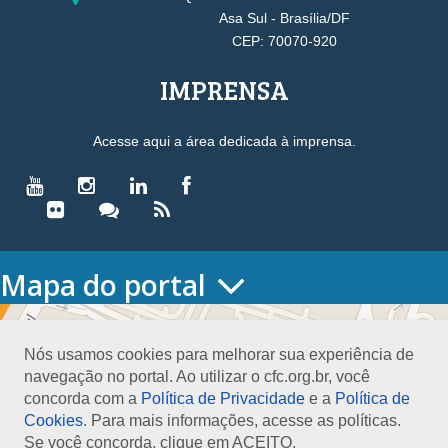
Asa Sul - Brasília/DF
CEP: 70070-920
IMPRENSA
Acesse aqui a área dedicada à imprensa.
Mapa do portal
HOME
O CONSELHO
Nós usamos cookies para melhorar sua experiência de
Conselho Diretor
navegação no portal. Ao utilizar o cfc.org.br, você
Nossa Sede
concorda com a
Política de Privacidade
e a
Política de
Planejamento
Cookies
. Para mais informações, acesse as políticas.
Organograma
Se você concorda, clique em ACEITO.
Medalha João Lyra