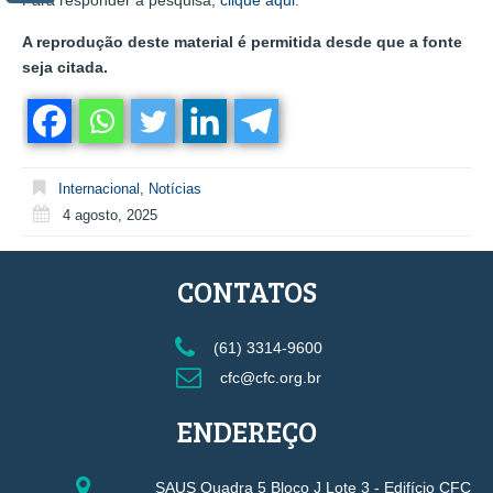
Para responder à pesquisa,
clique aqui
.
A reprodução deste material é permitida desde que a fonte
seja citada.
Internacional
,
Notícias
4 agosto, 2025
CONTATOS
(61) 3314-9600
cfc@cfc.org.br
ENDEREÇO
SAUS Quadra 5 Bloco J Lote 3 - Edifício CFC