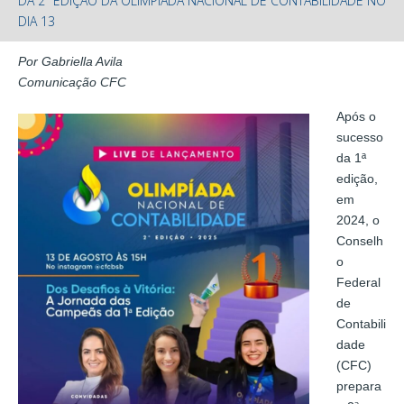
DA 2ª EDIÇÃO DA OLIMPÍADA NACIONAL DE CONTABILIDADE NO
DIA 13
Por Gabriella Avila
Comunicação CFC
Após o
sucesso
da 1ª
edição,
em
2024, o
Conselh
o
Federal
de
Contabili
dade
(CFC)
prepara