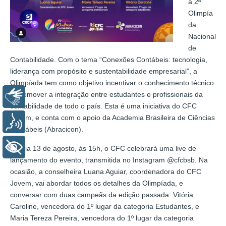
a 2ª
Olimpía
da
Nacional
de
Contabilidade. Com o tema “Conexões Contábeis: tecnologia,
liderança com propósito e sustentabilidade empresarial”, a
Olimpíada tem como objetivo incentivar o conhecimento técnico
e promover a integração entre estudantes e profissionais da
Libras
contabilidade de todo o país. Esta é uma iniciativa do CFC
Jovem, e conta com o apoio da Academia Brasileira de Ciências
Voz
Contábeis (Abracicon).
+ Acessibilidade
No dia 13 de agosto, às 15h, o CFC celebrará uma live de
lançamento do evento, transmitida no Instagram @cfcbsb. Na
ocasião, a conselheira Luana Aguiar, coordenadora do CFC
Jovem, vai abordar todos os detalhes da Olimpíada, e
conversar com duas campeãs da edição passada: Vitória
Caroline, vencedora do 1º lugar da categoria Estudantes, e
Maria Tereza Pereira, vencedora do 1º lugar da categoria