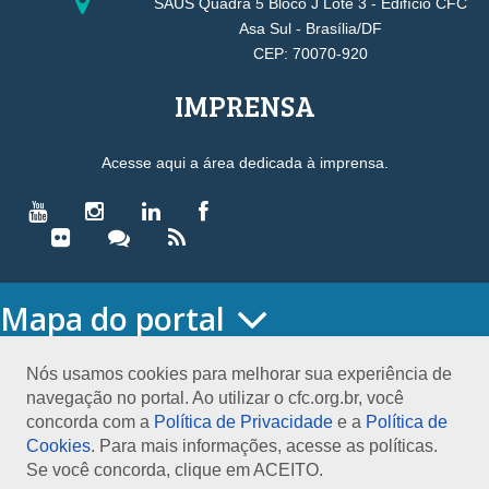
SAUS Quadra 5 Bloco J Lote 3 - Edifício CFC
Asa Sul - Brasília/DF
CEP: 70070-920
IMPRENSA
Acesse aqui a área dedicada à imprensa.
Mapa do portal
HOME
O CONSELHO
Nós usamos cookies para melhorar sua experiência de
navegação no portal. Ao utilizar o cfc.org.br, você
Conselho Diretor
concorda com a
Política de Privacidade
e a
Política de
Nossa Sede
Cookies
. Para mais informações, acesse as políticas.
Planejamento
Se você concorda, clique em ACEITO.
Organograma