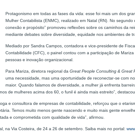
Protagonismo em todas as fases da vida: esse foi mais um dos gra
Mulher Contabilista (ENMC), realizado em Natal (RN). No segundo 
conexão e propósito” promoveu reflexões sobre os caminhos da rei
mediante debates sobre diversidade, equidade nos ambientes de t
Mediado por Sandra Campos, contadora e vice-presidente de Fiscali
Contabilidade (CFC), o painel contou com a participação de Mariza
pessoas e inovação organizacional.
Para Mariza, diretora regional da
Great People Consulting & Great 
uma necessidade, mas uma oportunidade de reconectar-se com novo
maior. Quando falamos de diversidade, a mulher já enfrenta barrei
os de mulheres acima dos 60, o funil é ainda mais estreito”, destacou
loga e consultora de empresas de contabilidade, reforçou que o etar
de etária. Temos muito menos gente nascendo e muito mais gente enve
ctada e comprometida com qualidade de vida”, afirmou.
 na Via Costeira, de 24 a 26 de setembro. Saiba mais no portal:
www