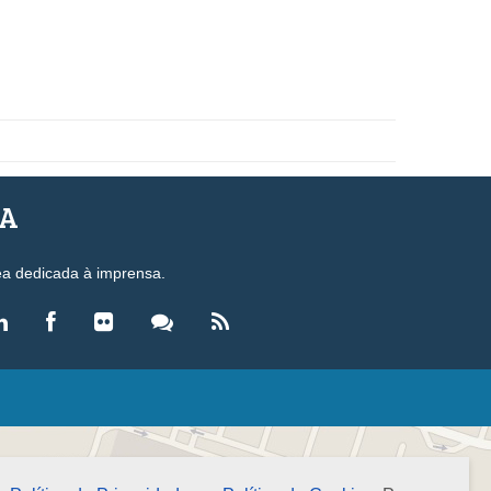
SA
ea dedicada à imprensa.
LEGISLAÇÃO
eis
ecretos-Lei