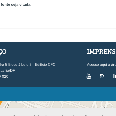
fonte seja citada.
ÇO
IMPREN
a 5 Bloco J Lote 3 - Edifício CFC
Acesse aqui a ár
rasília/DF
0-920
VICE-PRESIDÊNCIAS
Administrativa
L
Controle Interno
D