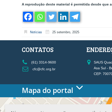
A reprodução deste material é permitida desde que a 
Notícias
25 setembro, 2025
CONTATOS
ENDERE
(61) 3314-9600
SAUS Quadr
Asa Sul - B
cfc@cfc.org.br
CEP: 7007
Mapa do portal
HOME
O CONSELHO
Conselho Diretor