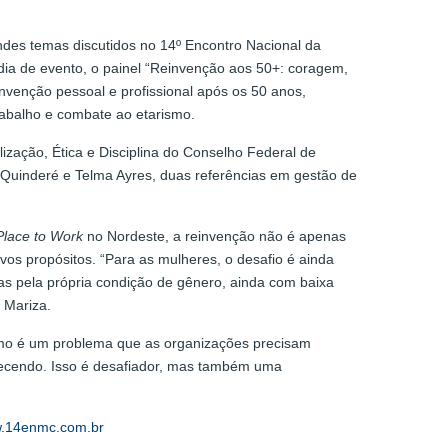
ndes temas discutidos no 14º Encontro Nacional da
dia de evento, o painel “Reinvenção aos 50+: coragem,
nvenção pessoal e profissional após os 50 anos,
rabalho e combate ao etarismo.
zação, Ética e Disciplina do Conselho Federal de
 Quinderé e Telma Ayres, duas referências em gestão de
Place to Work
no Nordeste, a reinvenção não é apenas
s propósitos. “Para as mulheres, o desafio é ainda
ras pela própria condição de gênero, ainda com baixa
 Mariza.
ismo é um problema que as organizações precisam
lhecendo. Isso é desafiador, mas também uma
.14enmc.com.br