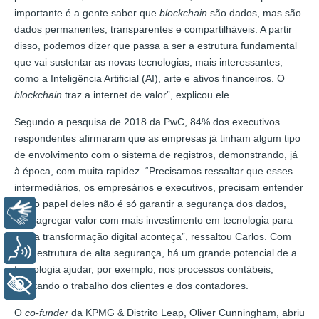
importante é a gente saber que
blockchain
são dados, mas são
dados permanentes, transparentes e compartilháveis. A partir
disso, podemos dizer que passa a ser a estrutura fundamental
que vai sustentar as novas tecnologias, mais interessantes,
como a Inteligência Artificial (AI), arte e ativos financeiros. O
blockchain
traz a internet de valor”, explicou ele.
Segundo a pesquisa de 2018 da PwC, 84% dos executivos
respondentes afirmaram que as empresas já tinham algum tipo
de envolvimento com o sistema de registros, demonstrando, já
à época, com muita rapidez. “Precisamos ressaltar que esses
intermediários, os empresários e executivos, precisam entender
que o papel deles não é só garantir a segurança dos dados,
Libras
mas agregar valor com mais investimento em tecnologia para
que a transformação digital aconteça”, ressaltou Carlos. Com
Voz
uma estrutura de alta segurança, há um grande potencial de a
tecnologia ajudar, por exemplo, nos processos contábeis,
+ Acessibilidade
facilitando o trabalho dos clientes e dos contadores.
O
co-funder
da KPMG & Distrito Leap, Oliver Cunningham, abriu