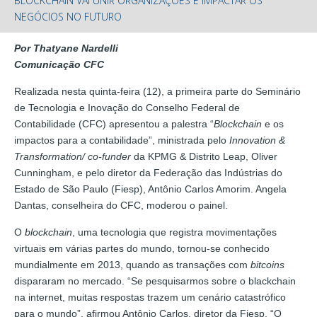
BLOCKCHAIN VAI UNIR ORGANIZAÇÕES E IMPACTAR OS
NEGÓCIOS NO FUTURO
Por Thatyane Nardelli
Comunicação CFC
Realizada nesta quinta-feira (12), a primeira parte do Seminário
de Tecnologia e Inovação do Conselho Federal de
Contabilidade (CFC) apresentou a palestra “
Blockchain
e os
impactos para a contabilidade”, ministrada pelo
Innovation &
Transformation/ co-funder
da KPMG & Distrito Leap, Oliver
Cunningham, e pelo diretor da Federação das Indústrias do
Estado de São Paulo (Fiesp), Antônio Carlos Amorim. Angela
Dantas, conselheira do CFC, moderou o painel.
O
blockchain
, uma tecnologia que registra movimentações
virtuais em várias partes do mundo, tornou-se conhecido
mundialmente em 2013, quando as transações com
bitcoins
dispararam no mercado. “Se pesquisarmos sobre o blackchain
na internet, muitas respostas trazem um cenário catastrófico
para o mundo”, afirmou Antônio Carlos, diretor da Fiesp. “O