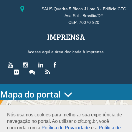
SAUS Quadra 5 Bloco J Lote 3 - Edifício CFC
Asa Sul - Brasília/DF
CEP: 70070-920
IMPRENSA
Acesse aqui a área dedicada à imprensa.
Mapa do portal
HOME
O CONSELHO
Nós usamos cookies para melhorar sua experiência de
Conselho Diretor
navegação no portal. Ao utilizar o cfc.org.br, você
Nossa Sede
concorda com a
Política de Privacidade
e a
Política de
Planejamento