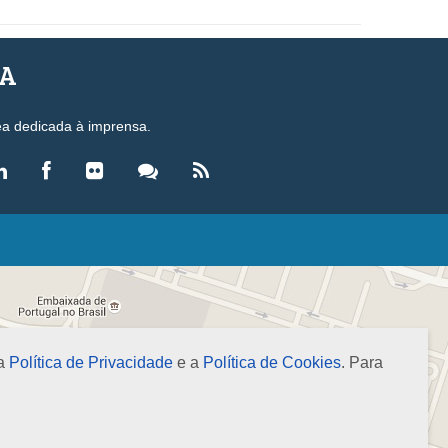
SA
ea dedicada à imprensa.
LEGISLAÇÃO
eis
ecretos-Lei
esoluções
 a
Política de Privacidade
e a
Política de Cookies
. Para
ormas Brasileiras de Contabilidade
nstruções Normativas
úmulas
NOTÍCIAS