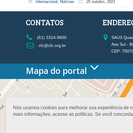
Internacional
,
Notícias
25 outubro, 2021
CONTATOS
ENDERE
(61) 3314-9600
SAUS Quadr
Asa Sul - B
cfc@cfc.org.br
CEP: 7007
Mapa do portal
HOME
O CONSELHO
Conselho Diretor
Nossa Sede
Nós usamos cookies para melhorar sua experiência de nav
Planejamento
mais informações, acesse as políticas. Se você concord
Organograma
Medalha João Lyra
Presidentes do CFC – Gestões anteriores