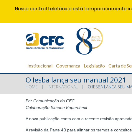
Nossa central telefônica está temporariamente in
Institucional
Governança
Legislação
Carta de Se
O Iesba lança seu manual 2021
HOME
INTERNACIONAL
O IESBA LANÇA SEU M
Por
Comunicação do CFC
Colaboração Simone Kuperchmit
A nova publicação conta com a recente revisão aprovada 
A revisão da Parte 4B para alinhar os termos e conceito