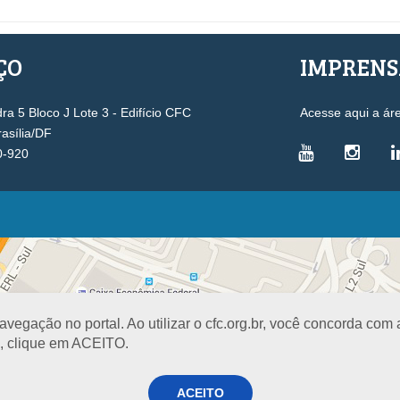
ÇO
IMPREN
a 5 Bloco J Lote 3 - Edifício CFC
Acesse aqui a ár
rasília/DF
0-920
VICE-PRESIDÊNCIAS
Administrativa
L
Controle Interno
D
Desenvolvimento Profissional
R
egação no portal. Ao utilizar o cfc.org.br, você concorda com
Governança e Gestão Estratégica
N
a, clique em ACEITO.
Fiscalização, Ética e Disciplina
I
Técnica
S
Registro
ACEITO