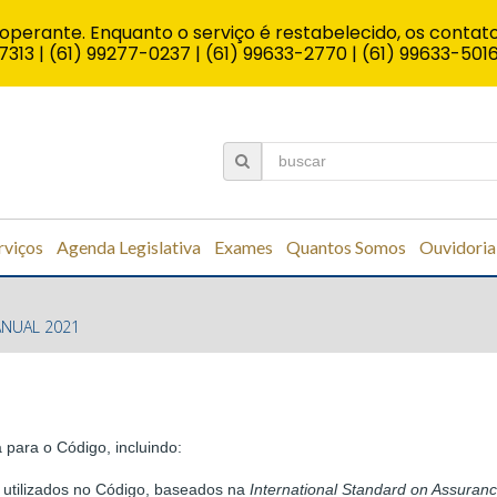
operante. Enquanto o serviço é restabelecido, os contato
7313 | (61) 99277-0237 | (61) 99633-2770 | (61) 99633-501
rviços
Agenda Legislativa
Exames
Quantos Somos
Ouvidoria
ANUAL 2021
para o Código, incluindo:
s utilizados no Código, baseados na
International Standard on Assura