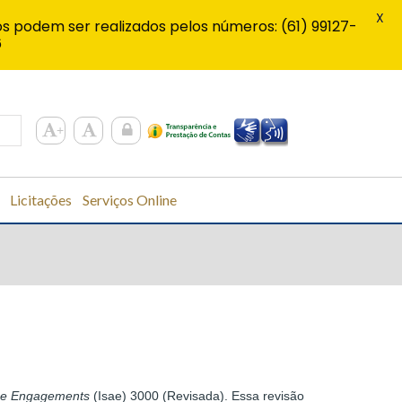
X
s podem ser realizados pelos números: (61) 99127-
6
Licitações
Serviços Online
nce Engagements
(Isae) 3000 (Revisada). Essa revisão