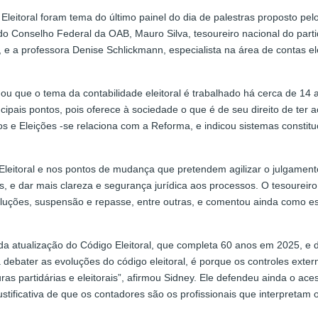
Eleitoral foram tema do último painel do dia de palestras proposto pelo
 do Conselho Federal da OAB, Mauro Silva, tesoureiro nacional do part
 e a professora Denise Schlickmann, especialista na área de contas ele
rdou que o tema da contabilidade eleitoral é trabalhado há cerca de 14 
ncipais pontos, pois oferece à sociedade o que é de seu direito de te
 e Eleições -se relaciona com a Reforma, e indicou sistemas constituc
leitoral e nos pontos de mudança que pretendem agilizar o julgamento
ias, e dar mais clareza e segurança jurídica aos processos. O tesoure
luções, suspensão e repasse, entre outras, e comentou ainda como e
a atualização do Código Eleitoral, que completa 60 anos em 2025, e d
a debater as evoluções do código eleitoral, é porque os controles exte
uras partidárias e eleitorais”, afirmou Sidney. Ele defendeu ainda o ac
tificativa de que os contadores são os profissionais que interpretam 