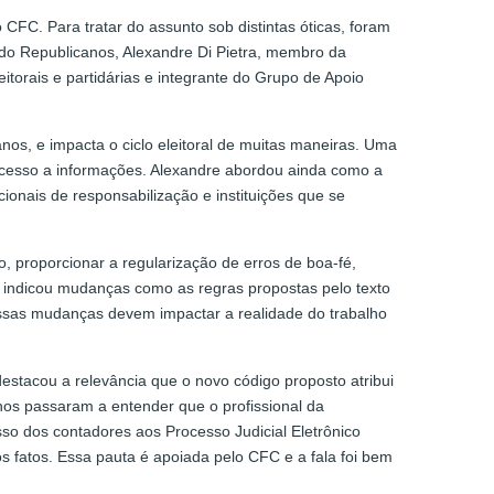
 CFC. Para tratar do assunto sob distintas óticas, foram
ido Republicanos, Alexandre Di Pietra, membro da
itorais e partidárias e integrante do Grupo de Apoio
anos, e impacta o ciclo eleitoral de muitas maneiras. Uma
r acesso a informações. Alexandre abordou ainda como a
ionais de responsabilização e instituições que se
, proporcionar a regularização de erros de boa-fé,
iro indicou mudanças como as regras propostas pelo texto
ssas mudanças devem impactar a realidade do trabalho
estacou a relevância que o novo código proposto atribui
rnos passaram a entender que o profissional da
esso dos contadores aos Processo Judicial Eletrônico
os fatos. Essa pauta é apoiada pelo CFC e a fala foi bem