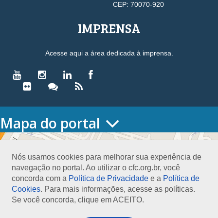
CEP: 70070-920
IMPRENSA
Acesse aqui a área dedicada à imprensa.
Mapa do portal
HOME
O CONSELHO
Nós usamos cookies para melhorar sua experiência de
Conselho Diretor
navegação no portal. Ao utilizar o cfc.org.br, você
Nossa Sede
concorda com a
Política de Privacidade
e a
Política de
Planejamento
Cookies
. Para mais informações, acesse as políticas.
Organograma
Se você concorda, clique em ACEITO.
Medalha João Lyra
Presidentes do CFC – Gestões anteriores