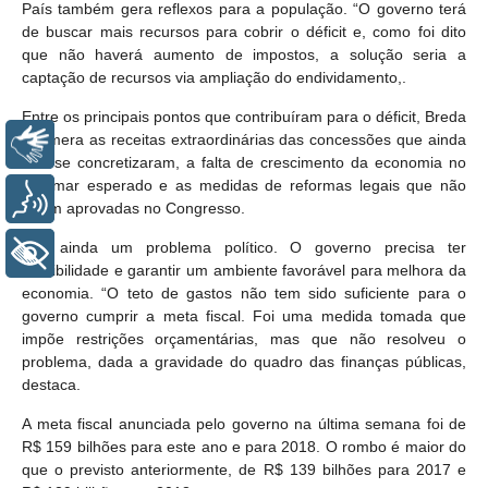
País também gera reflexos para a população. “O governo terá
de buscar mais recursos para cobrir o déficit e, como foi dito
que não haverá aumento de impostos, a solução seria a
captação de recursos via ampliação do endividamento,.
Entre os principais pontos que contribuíram para o déficit, Breda
enumera as receitas extraordinárias das concessões que ainda
Libras
não se concretizaram, a falta de crescimento da economia no
patamar esperado e as medidas de reformas legais que não
Voz
foram aprovadas no Congresso.
“Há ainda um problema político. O governo precisa ter
+ Acessibilidade
credibilidade e garantir um ambiente favorável para melhora da
economia. “O teto de gastos não tem sido suficiente para o
governo cumprir a meta fiscal. Foi uma medida tomada que
impõe restrições orçamentárias, mas que não resolveu o
problema, dada a gravidade do quadro das finanças públicas,
destaca.
A meta fiscal anunciada pelo governo na última semana foi de
R$ 159 bilhões para este ano e para 2018. O rombo é maior do
que o previsto anteriormente, de R$ 139 bilhões para 2017 e