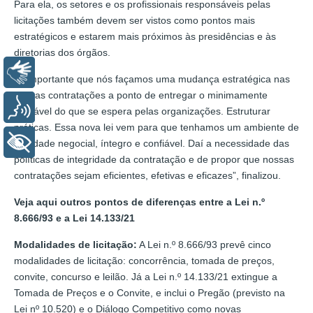
Para ela, os setores e os profissionais responsáveis pelas
licitações também devem ser vistos como pontos mais
estratégicos e estarem mais próximos às presidências e às
diretorias dos órgãos.
Libras
“É importante que nós façamos uma mudança estratégica nas
nossas contratações a ponto de entregar o minimamente
Voz
razoável do que se espera pelas organizações. Estruturar
práticas. Essa nova lei vem para que tenhamos um ambiente de
+ Acessibilidade
equidade negocial, íntegro e confiável. Daí a necessidade das
políticas de integridade da contratação e de propor que nossas
contratações sejam eficientes, efetivas e eficazes”, finalizou.
Veja aqui outros pontos de diferenças entre a Lei n.º
8.666/93 e a Lei 14.133/21
Modalidades de licitação:
A Lei n.º 8.666/93 prevê cinco
modalidades de licitação: concorrência, tomada de preços,
convite, concurso e leilão. Já a Lei n.º 14.133/21 extingue a
Tomada de Preços e o Convite, e inclui o Pregão (previsto na
Lei nº 10.520) e o Diálogo Competitivo como novas