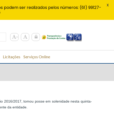
X
s podem ser realizados pelos números: (61) 99127-
6
Licitações
Serviços Online
ênio 2016/2017, tomou posse em solenidade nesta quinta-
dente da entidade.