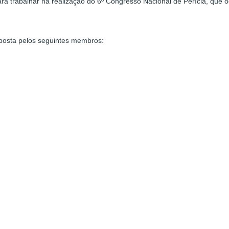
ra trabalhar na realização do 6º Congresso Nacional de Perícia, que
posta pelos seguintes membros: