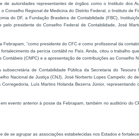
e de autoridades representantes de órgãos como o Instituto dos Au
 o Conselho Regional de Medicina do Distrito Federal, o Instituto de F
ia do DF, a Fundação Brasileira de Contabilidade (FBC), Instituiçõe
 pelo presidente do Conselho Federal de Contabilidade, José Marto
a Febrapam, “como presidente do CFC e como profissional da contabili
 fortalecimento da perícia contábil no País. Ainda, citou o trabalho 
s Contábeis (CNPC) e a apresentação de contribuições ao Conselho Na
ubsecretária de Contabilidade Pública da Secretaria do Tesouro N
selho Nacional de Justiça (CNJ), José Norberto Lopes Campelo; do de
a Corregedoria, Luís Martins Holanda Bezerra Júnior, representando o 
em evento anterior à posse da Febrapam, também no auditório do CFC
de de se agrupar as associações estabelecidas nos Estados e fortalec