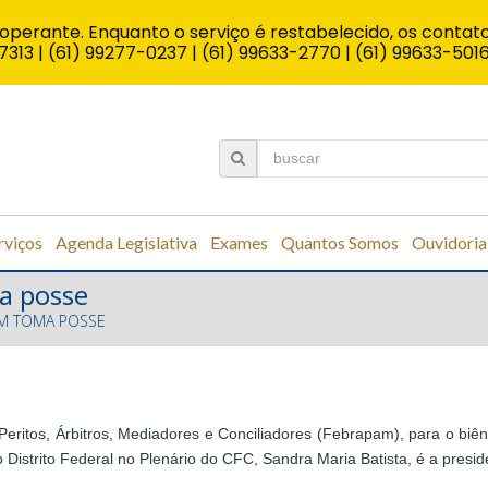
operante. Enquanto o serviço é restabelecido, os contato
7313 | (61) 99277-0237 | (61) 99633-2770 | (61) 99633-501
rviços
Agenda Legislativa
Exames
Quantos Somos
Ouvidoria
a posse
AM TOMA POSSE
 Peritos, Árbitros, Mediadores e Conciliadores (Febrapam), para o bi
o Distrito Federal no Plenário do CFC, Sandra Maria Batista, é a presi