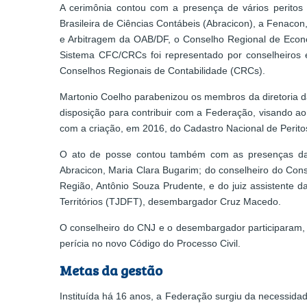
A cerimônia contou com a presença de vários peritos 
Brasileira de Ciências Contábeis (Abracicon), a Fenacon,
e Arbitragem da OAB/DF, o Conselho Regional de Econom
Sistema CFC/CRCs foi representado por conselheiros e
Conselhos Regionais de Contabilidade (CRCs).
Martonio Coelho parabenizou os membros da diretoria d
disposição para contribuir com a Federação, visando ao
com a criação, em 2016, do Cadastro Nacional de Perito
O ato de posse contou também com as presenças da s
Abracicon, Maria Clara Bugarim; do conselheiro do Con
Região, Antônio Souza Prudente, e do juiz assistente d
Territórios (TJDFT), desembargador Cruz Macedo.
O conselheiro do CNJ e o desembargador participaram, 
perícia no novo Código do Processo Civil.
Metas da gestão
Instituída há 16 anos, a Federação surgiu da necessida