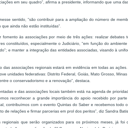
ciações em seu quadro”, afirma a presidente, informando que uma da
, nesse sentido, “são contribuir para a ampliação do número de mem
 que ainda não estão instituídas”.
 fomento às associações por meio de três ações: realizar debates t
es constituídos, especialmente o Judiciário, “em função do ambiente
o”; e manter a integração das entidades associadas, visando à unifor
ivo das associações regionais estará em evidência em todas as ações
ove unidades federativas: Distrito Federal, Goiás, Mato Grosso, Mina
o entre o conservadorismo e a renovação”, destaca.
entadas e das associações locais também está na agenda de priorid
emos reconhecer a grande importância do apoio recebido por parte
icial, contribuímos com o evento Quintas do Saber e recebemos todo 
 de relações e firmar parcerias em prol dos peritos”, diz Sandra Batis
 regionais que serão organizados para os próximos meses, já foi