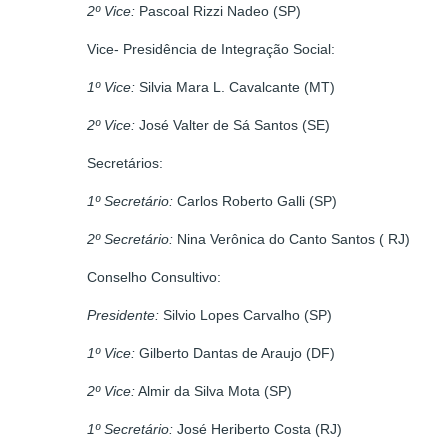
2
º
Vice:
Pascoal Rizzi Nadeo (SP)
Vice- Presidência de Integração Social:
1
º
Vice:
Silvia Mara L. Cavalcante (MT)
2
º
Vice:
José Valter de Sá Santos (SE)
Secretários:
1
º
Secret
á
rio:
Carlos Roberto Galli (SP)
2
º
Secret
á
rio:
Nina Verônica do Canto Santos ( RJ)
Conselho Consultivo:
Presidente:
Silvio Lopes Carvalho (SP)
1
º
Vice:
Gilberto Dantas de Araujo (DF)
2
º
Vice:
Almir da Silva Mota (SP)
1
º
Secret
á
rio:
José Heriberto Costa (RJ)