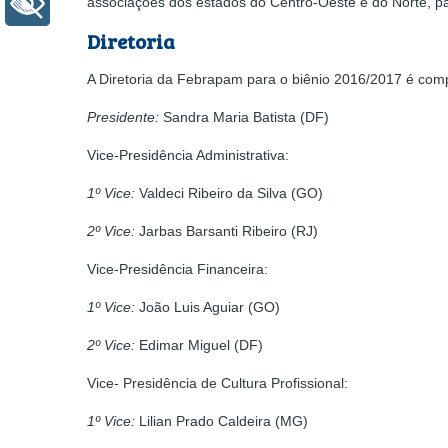
associações dos estados do Centro-Oeste e do Norte, pa
+ Acessibilidade
Diretoria
A Diretoria da Febrapam para o biênio 2016/2017 é com
Presidente:
Sandra Maria Batista (DF)
Vice-Presidência Administrativa:
1
º
Vice:
Valdeci Ribeiro da Silva (GO)
2
º
Vice:
Jarbas Barsanti Ribeiro (RJ)
Vice-Presidência Financeira:
1
º
Vice:
João Luis Aguiar (GO)
2
º
Vice:
Edimar Miguel (DF)
Vice- Presidência de Cultura Profissional:
1
º
Vice:
Lilian Prado Caldeira (MG)