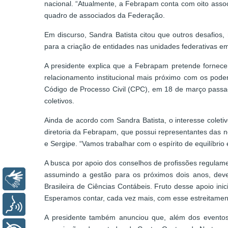
nacional. “Atualmente, a Febrapam conta com oito asso
quadro de associados da Federação.
Em discurso, Sandra Batista citou que outros desafios
para a criação de entidades nas unidades federativas em
A presidente explica que a Febrapam pretende fornecer
relacionamento institucional mais próximo com os poder
Código de Processo Civil (CPC), em 18 de março passad
coletivos.
Ainda de acordo com Sandra Batista, o interesse colet
diretoria da Febrapam, que possui representantes das n
e Sergipe. “Vamos trabalhar com o espírito de equilíbri
A busca por apoio dos conselhos de profissões regulam
assumindo a gestão para os próximos dois anos, dev
Libras
Brasileira de Ciências Contábeis. Fruto desse apoio in
Esperamos contar, cada vez mais, com esse estreitamento
Voz
A presidente também anunciou que, além dos eventos