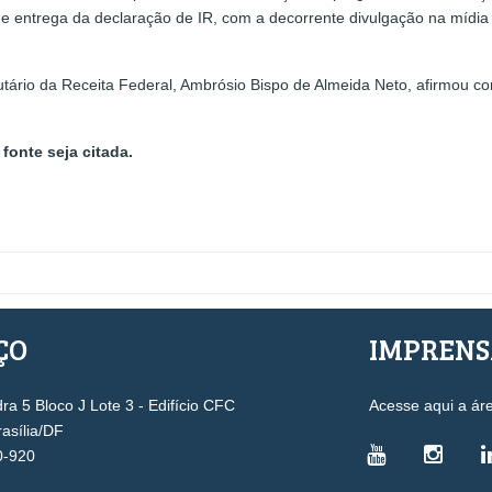
de entrega da declaração de IR, com a decorrente divulgação na mídia
utário da Receita Federal, Ambrósio Bispo de Almeida Neto, afirmou 
fonte seja citada.
ÇO
IMPREN
a 5 Bloco J Lote 3 - Edifício CFC
Acesse aqui a ár
rasília/DF
0-920