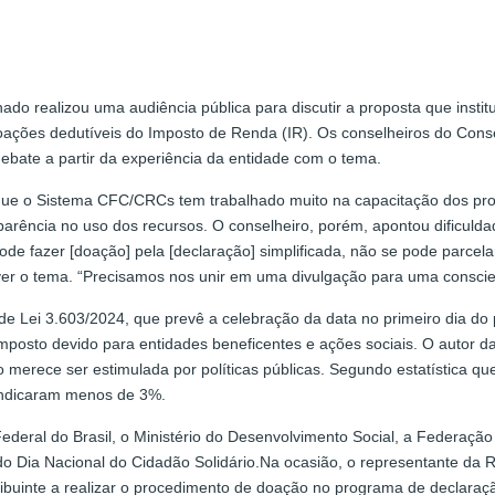
o realizou uma audiência pública para discutir a proposta que institu
 doações dedutíveis do Imposto de Renda (IR). Os conselheiros do Con
debate a partir da experiência da entidade com o tema.
ue o Sistema CFC/CRCs tem trabalhado muito na capacitação dos profi
sparência no uso dos recursos. O conselheiro, porém, apontou dificul
pode fazer [doação] pela [declaração] simplificada, não se pode parcel
o tema. “Precisamos nos unir em uma divulgação para uma conscien
e Lei 3.603/2024, que prevê a celebração da data no primeiro dia do 
 imposto devido para entidades beneficentes e ações sociais. O auto
merece ser estimulada por políticas públicas. Segundo estatística que
 indicaram menos de 3%.
deral do Brasil, o Ministério do Desenvolvimento Social, a Federação
 do Dia Nacional do Cidadão Solidário.Na ocasião, o representante da 
ribuinte a realizar o procedimento de doação no programa de declar