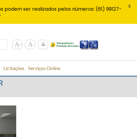
X
s podem ser realizados pelos números: (61) 99127-
6
Licitações
Serviços Online
R