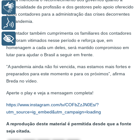
essencialidade da profissão e dos gestores pelo apoio oferecido
Libras
pelos contadores para a administração das crises decorrentes
da pandemia.
Voz
O contador também cumprimenta os familiares dos contadores
+ Acessibilidade
que foram vitimados nesse período e reforça que, em
homenagem a cada um deles, será mantido compromisso em
lutar para ajudar o Brasil a seguir em frente.
“A pandemia ainda não foi vencida, mas estamos mais fortes e
preparados para este momento e para os próximos”, afirma
Breda no vídeo.
Aperte o play e veja a mensagem completa!
https://www.instagram.com/tv/COFbZzJN0Es/?
utm_source=ig_embed&utm_campaign=loading
A reprodução deste material é permitida desde que a fonte
seja citada.