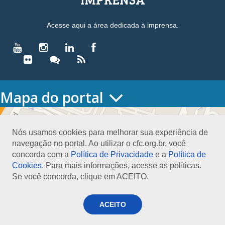
Acesse aqui a área dedicada à imprensa.
Mapa do portal
HOME
O CONSELHO
Nós usamos cookies para melhorar sua experiência de
Conselho Diretor
navegação no portal. Ao utilizar o cfc.org.br, você
Nossa Sede
concorda com a
Política de Privacidade
e a
Política de
Planejamento
Cookies
. Para mais informações, acesse as políticas.
Organograma
Se você concorda, clique em ACEITO.
Medalha João Lyra
Presidentes do CFC – Gestões anteriores
PRESIDÊNCIA
ACEITO
O Presidente