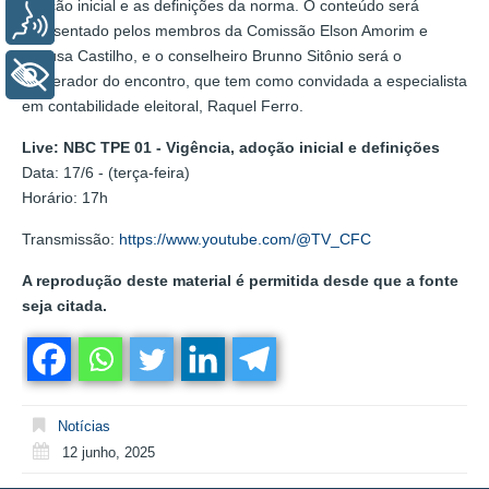
adoção inicial e as definições da norma. O conteúdo será
Voz
apresentado pelos membros da Comissão Elson Amorim e
Vanusa Castilho, e o conselheiro Brunno Sitônio será o
+ Acessibilidade
moderador do encontro, que tem como convidada a especialista
em contabilidade eleitoral, Raquel Ferro.
Live: NBC TPE 01 - Vigência, adoção inicial e definições
Data: 17/6 - (terça-feira)
Horário: 17h
Transmissão:
https://www.youtube.com/@TV_CFC
A reprodução deste material é permitida desde que a fonte
seja citada.
Notícias
12 junho, 2025