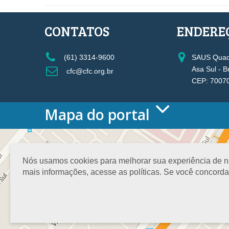
CONTATOS
ENDERE
(61) 3314-9600
SAUS Quadr
Asa Sul - B
cfc@cfc.org.br
CEP: 7007
Mapa do portal
HOME
O CONSELHO
Conselho Diretor
Nós usamos cookies para melhorar sua experiência de nav
Nossa Sede
mais informações, acesse as políticas. Se você concord
Planejamento
Organograma
Medalha João Lyra
Presidentes do CFC – Gestões anteriores
PRESIDÊNCIA