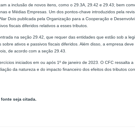
m a inclusão de novos itens, como o 29.3A, 29.42 e 29.43; bem como a
as e Médias Empresas. Um dos pontos-chave introduzidos pela revisã
o Pilar Dois publicada pela Organização para a Cooperação e Desenvol
s fiscais diferidos relativos a esses tributos.
ntrada na seção 29.42, que requer das entidades que estão sob a legis
sobre ativos e passivos fiscais diferidos. Além disso, a empresa deve
 Dois, de acordo com a seção 29.43.
rcícios iniciados em ou após 1º de janeiro de 2023. O CFC ressalta a 
ação da natureza e do impacto financeiro dos efeitos dos tributos co
fonte seja citada.