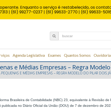
operante. Enquanto o serviço é restabelecido, os contato
7313 | (61) 99277-0237 | (61) 99633-2770 | (61) 99633-501
rviços
Agenda Legislativa
Exames
Quantos Somos
Ouvidoria
enas e Médias Empresas – Regra Modelo d
A PEQUENAS E MÉDIAS EMPRESAS – REGRA MODELO DO PILAR DOIS JÁ
rma Brasileira de Contabilidade (NBC) 23, equivalente à Revisão de 
oi publicada no Diário Oficial da União (DOU) de 7 de dezembro de 2023