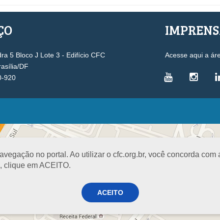
ÇO
IMPREN
a 5 Bloco J Lote 3 - Edifício CFC
Acesse aqui a ár
rasília/DF
0-920
VICE-PRESIDÊNCIAS
Administrativa
L
Controle Interno
D
egação no portal. Ao utilizar o cfc.org.br, você concorda com
Desenvolvimento Profissional
R
a, clique em ACEITO.
Governança e Gestão Estratégica
N
Fiscalização, Ética e Disciplina
I
ACEITO
Técnica
S
Registro
PROJETOS E PROGRAMAS