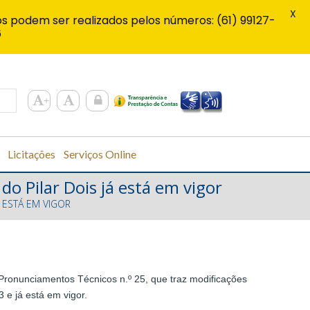
X
s podem ser realizados pelos números: (61) 99127-
6
Licitações
Serviços Online
o Pilar Dois já está em vigor
 ESTÁ EM VIGOR
Pronunciamentos Técnicos n.º 25, que traz modificações
 e já está em vigor.