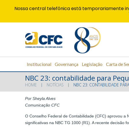
Nossa central telefônica está temporariamente in
Institucional
Governança
Legislação
Carta de Se
NBC 23: contabilidade para Pequ
HOME
NOTÍCIAS
NBC 23: CONTABILIDADE PAR
Por Sheyla Alves
Comunicação CFC
O Conselho Federal de Contabilidade (CFC) aprovou a No
significativas na NBC TG 1000 (R1). A recente decisão f