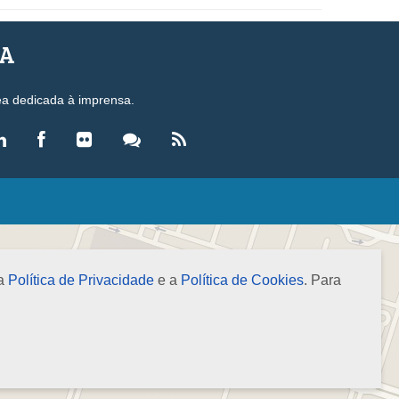
SA
ea dedicada à imprensa.
LEGISLAÇÃO
eis
ecretos-Lei
 a
Política de Privacidade
e a
Política de Cookies
. Para
esoluções
ormas Brasileiras de Contabilidade
nstruções Normativas
úmulas
NOTÍCIAS