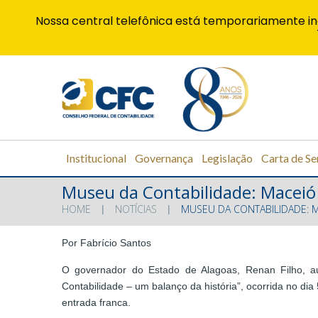
Nossa central telefônica está temporariamente in
Institucional
Governança
Legislação
Carta de Se
Museu da Contabilidade: Maceió é
HOME
NOTÍCIAS
MUSEU DA CONTABILIDADE: MA
Por Fabrício Santos
O governador do Estado de Alagoas, Renan Filho, aut
Contabilidade – um balanço da história”, ocorrida no di
entrada franca.