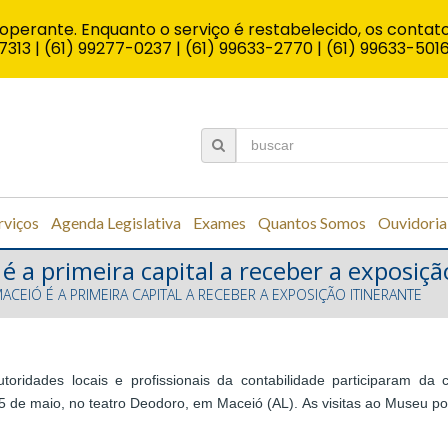
operante. Enquanto o serviço é restabelecido, os contato
7313 | (61) 99277-0237 | (61) 99633-2770 | (61) 99633-501
rviços
Agenda Legislativa
Exames
Quantos Somos
Ouvidoria
 a primeira capital a receber a exposiçã
CEIÓ É A PRIMEIRA CAPITAL A RECEBER A EXPOSIÇÃO ITINERANTE
oridades locais e profissionais da contabilidade participaram da 
a 5 de maio, no teatro Deodoro, em Maceió (AL). As visitas ao Museu po