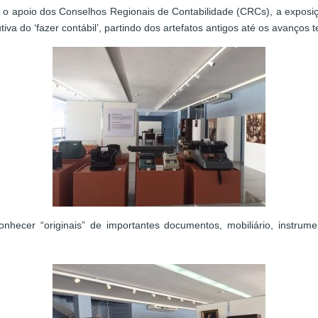
 o apoio dos Conselhos Regionais de Contabilidade (CRCs), a exposiçã
va do ‘fazer contábil’, partindo dos artefatos antigos até os avanço
onhecer “originais” de importantes documentos, mobiliário, instrum