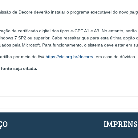
emissão de Decore deverão instalar o programa executável do novo
plug
ização de certificado digital dos tipos e-CPF A1 e A3. No entanto, ser
ows 7 SP2 ou superior. Cabe ressaltar que para esta última opção de
ados pela Microsoft. Para funcionamento, o sistema deve estar em sua
artilha por meio do
link
https://cfc.org.br/decore/
, em caso de dúvidas.
fonte seja citada.
ÇO
IMPREN