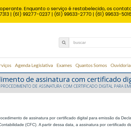
operante. Enquanto o serviço é restabelecido, os contato
7313 | (61) 99277-0237 | (61) 99633-2770 | (61) 99633-501
rviços
Agenda Legislativa
Exames
Quantos Somos
Ouvidoria
imento de assinatura com certificado di
 PROCEDIMENTO DE ASSINATURA COM CERTIFICADO DIGITAL PARA E
 procedimento de assinatura por certificado digital para emissão da 
ontabilidade (CFC). A partir dessa data, a assinatura por certificado 