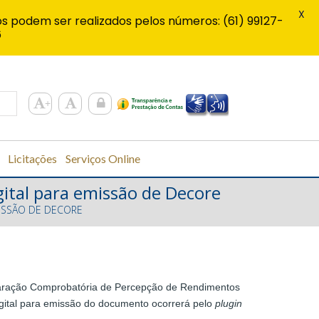
X
s podem ser realizados pelos números: (61) 99127-
6
Licitações
Serviços Online
gital para emissão de Decore
MISSÃO DE DECORE
Declaração Comprobatória de Percepção de Rendimentos
digital para emissão do documento ocorrerá pelo
plugin