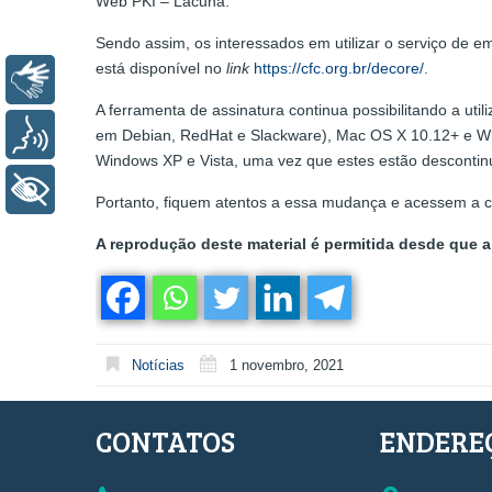
Web PKI – Lacuna.
Sendo assim, os interessados em utilizar o serviço de 
está disponível no
link
https://cfc.org.br/decore/
.
Libras
A ferramenta de assinatura continua possibilitando a util
Voz
em Debian, RedHat e Slackware), Mac OS X 10.12+ e Wind
Windows XP e Vista, uma vez que estes estão descontinu
+ Acessibilidade
Portanto, fiquem atentos a essa mudança e acessem a c
A reprodução deste material é permitida desde que a 
Notícias
1 novembro, 2021
CONTATOS
ENDERE