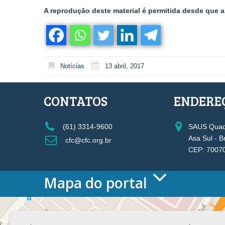
A reprodução deste material é permitida desde que a 
Notícias
13 abril, 2017
CONTATOS
ENDERE
(61) 3314-9600
SAUS Quadr
Asa Sul - B
cfc@cfc.org.br
CEP: 7007
Mapa do portal
HOME
O CONSELHO
Conselho Diretor