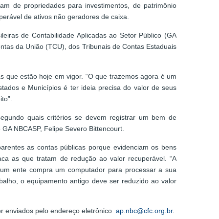
tam de propriedades para investimentos, de patrimônio
uperável de ativos não geradores de caixa.
leiras de Contabilidade Aplicadas ao Setor Público (GA
ntas da União (TCU), dos Tribunais de Contas Estaduais
s que estão hoje em vigor. “O que trazemos agora é um
ados e Municípios é ter ideia precisa do valor de seus
to”.
 segundo quais critérios se devem registrar um bem de
o GA NBCASP, Felipe Severo Bittencourt.
rentes as contas públicas porque evidenciam os bens
taca as que tratam de redução ao valor recuperável. “A
, se um ente compra um computador para processar a sua
alho, o equipamento antigo deve ser reduzido ao valor
er enviados pelo endereço eletrônico
ap.nbc@cfc.org.br
.