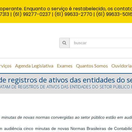
operante. Enquanto o serviço é restabelecido, os contato
7313 | (61) 99277-0237 | (61) 99633-2770 | (61) 99633-501
rviços
Agenda Legislativa
Exames
Quantos Somos
Ouvidoria
 registros de ativos das entidades do s
TAM DE REGISTROS DE ATIVOS DAS ENTIDADES DO SETOR PÚBLICO 
 minutas de novas normas convergidas ao setor público estão em aud
 audiência cinco minutas de novas Normas Brasileiras de Contabilid