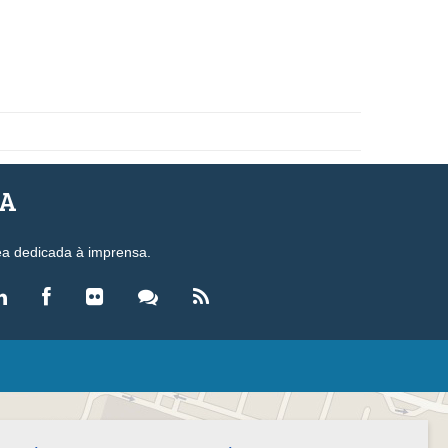
SA
ea dedicada à imprensa.
LEGISLAÇÃO
eis
ecretos-Lei