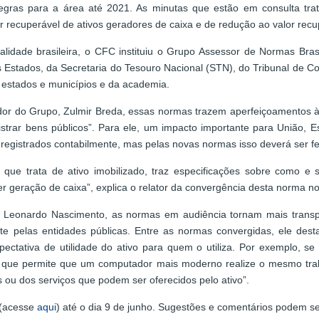
egras para a área até 2021. As minutas que estão em consulta tra
or recuperável de ativos geradores de caixa e de redução ao valor rec
alidade brasileira, o CFC instituiu o Grupo Assessor de Normas Brasi
Estados, da Secretaria do Tesouro Nacional (STN), do Tribunal de Co
 estados e municípios e da academia.
or do Grupo, Zulmir Breda, essas normas trazem aperfeiçoamentos à
rar bens públicos”. Para ele, um impacto importante para União, Est
 registrados contabilmente, mas pelas novas normas isso deverá ser fei
que trata de ativo imobilizado, traz especificações sobre como e
er geração de caixa”, explica o relator da convergência desta norma n
 Leonardo Nascimento, as normas em audiência tornam mais transpa
mente pelas entidades públicas. Entre as normas convergidas, ele des
xpectativa de utilidade do ativo para quem o utiliza. Por exemplo
 que permite que um computador mais moderno realize o mesmo trab
s ou dos serviços que podem ser oferecidos pelo ativo”.
 (acesse
aqui
) até o dia 9 de junho. Sugestões e comentários podem s