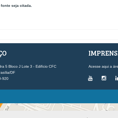
fonte seja citada.
ÇO
IMPREN
a 5 Bloco J Lote 3 - Edifício CFC
Acesse aqui a ár
rasília/DF
0-920
VICE-PRESIDÊNCIAS
Administrativa
L
Controle Interno
D