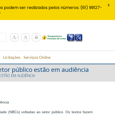
X
s podem ser realizados pelos números: (61) 99127-
6
Licitações
Serviços Online
etor público estão em audiência
ESTÃO EM AUDIÊNCIA
iência
ade (NBCs) voltadas ao setor público. Os textos fazem