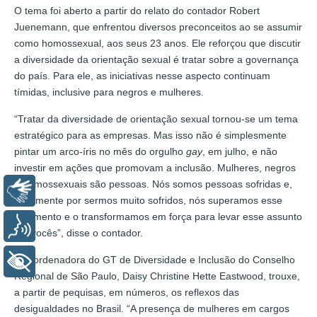
O tema foi aberto a partir do relato do contador Robert
Juenemann, que enfrentou diversos preconceitos ao se assumir
como homossexual, aos seus 23 anos. Ele reforçou que discutir
a diversidade da orientação sexual é tratar sobre a governança
do país. Para ele, as iniciativas nesse aspecto continuam
tímidas, inclusive para negros e mulheres.
“Tratar da diversidade de orientação sexual tornou-se um tema
estratégico para as empresas. Mas isso não é simplesmente
pintar um arco-íris no mês do orgulho
gay
, em julho, e não
investir em ações que promovam a inclusão. Mulheres, negros
e homossexuais são pessoas. Nós somos pessoas sofridas e,
Libras
justamente por sermos muito sofridos, nós superamos esse
sofrimento e o transformamos em força para levar esse assunto
Voz
até vocês”, disse o contador.
A coordenadora do GT de Diversidade e Inclusão do Conselho
+ Acessibilidade
Regional de São Paulo, Daisy Christine Hette Eastwood, trouxe,
a partir de pequisas, em números, os reflexos das
desigualdades no Brasil. “A presença de mulheres em cargos