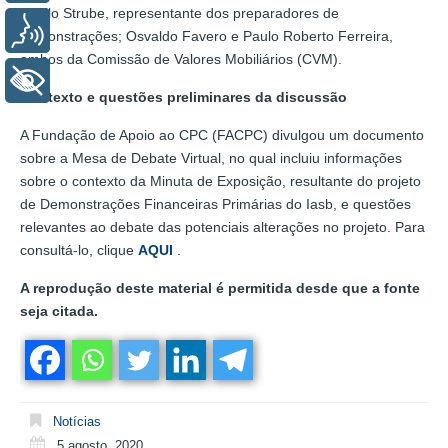
Murilo Strube, representante dos preparadores de
Voz
demonstrações; Osvaldo Favero e Paulo Roberto Ferreira,
ambos da Comissão de Valores Mobiliários (CVM).
+ Acessibilidade
Contexto e questões preliminares da discussão
A Fundação de Apoio ao CPC (FACPC) divulgou um documento
sobre a Mesa de Debate Virtual, no qual incluiu informações
sobre o contexto da Minuta de Exposição, resultante do projeto
de Demonstrações Financeiras Primárias do Iasb, e questões
relevantes ao debate das potenciais alterações no projeto. Para
consultá-lo, clique
AQUI
.
A reprodução deste material é permitida desde que a fonte
seja citada.
Notícias
5 agosto, 2020