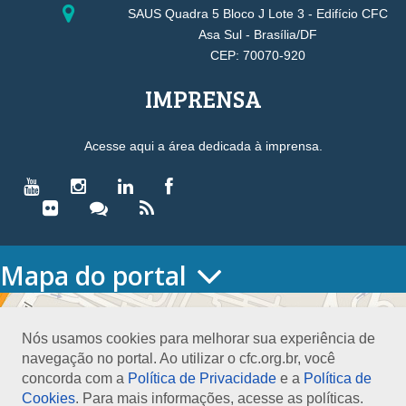
SAUS Quadra 5 Bloco J Lote 3 - Edifício CFC
Asa Sul - Brasília/DF
CEP: 70070-920
IMPRENSA
Acesse aqui a área dedicada à imprensa.
Mapa do portal
HOME
O CONSELHO
Nós usamos cookies para melhorar sua experiência de
Conselho Diretor
navegação no portal. Ao utilizar o cfc.org.br, você
Nossa Sede
concorda com a
Política de Privacidade
e a
Política de
Planejamento
Cookies
. Para mais informações, acesse as políticas.
Organograma