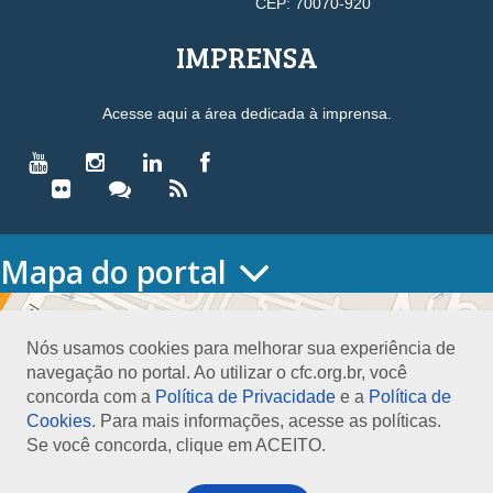
CEP: 70070-920
IMPRENSA
Acesse aqui a área dedicada à imprensa.
Mapa do portal
HOME
O CONSELHO
Nós usamos cookies para melhorar sua experiência de
Conselho Diretor
navegação no portal. Ao utilizar o cfc.org.br, você
Nossa Sede
concorda com a
Política de Privacidade
e a
Política de
Planejamento
Cookies
. Para mais informações, acesse as políticas.
Organograma
Se você concorda, clique em ACEITO.
Medalha João Lyra
Presidentes do CFC – Gestões anteriores