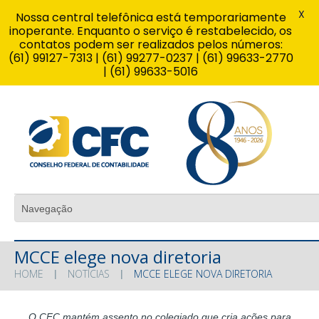
X
Nossa central telefônica está temporariamente
inoperante. Enquanto o serviço é restabelecido, os
contatos podem ser realizados pelos números:
(61) 99127-7313 | (61) 99277-0237 | (61) 99633-2770
| (61) 99633-5016
MCCE elege nova diretoria
HOME
NOTÍCIAS
MCCE ELEGE NOVA DIRETORIA
O CFC mantém assento no colegiado que cria ações para