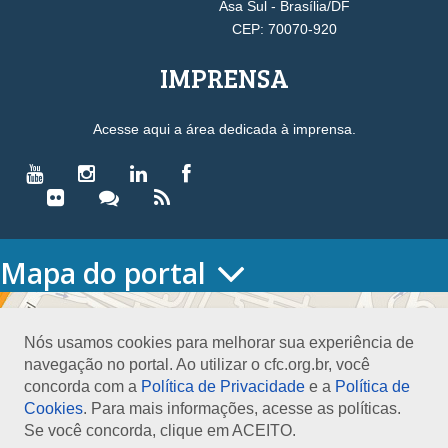
Asa Sul - Brasília/DF
CEP: 70070-920
IMPRENSA
Acesse aqui a área dedicada à imprensa.
Mapa do portal
HOME
O CONSELHO
Nós usamos cookies para melhorar sua experiência de
Conselho Diretor
navegação no portal. Ao utilizar o cfc.org.br, você
Nossa Sede
concorda com a
Política de Privacidade
e a
Política de
Planejamento
Cookies
. Para mais informações, acesse as políticas.
Organograma
Se você concorda, clique em ACEITO.
Medalha João Lyra