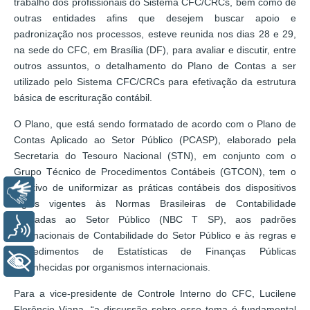
trabalho dos profissionais do Sistema CFC/CRCs, bem como de
outras entidades afins que desejem buscar apoio e
padronização nos processos, esteve reunida nos dias 28 e 29,
na sede do CFC, em Brasília (DF), para avaliar e discutir, entre
outros assuntos, o detalhamento do Plano de Contas a ser
utilizado pelo Sistema CFC/CRCs para efetivação da estrutura
básica de escrituração contábil.
O Plano, que está sendo formatado de acordo com o Plano de
Contas Aplicado ao Setor Público (PCASP), elaborado pela
Secretaria do Tesouro Nacional (STN), em conjunto com o
Grupo Técnico de Procedimentos Contábeis (GTCON), tem o
objetivo de uniformizar as práticas contábeis dos dispositivos
Libras
legais vigentes às Normas Brasileiras de Contabilidade
Aplicadas ao Setor Público (NBC T SP), aos padrões
Voz
internacionais de Contabilidade do Setor Público e às regras e
procedimentos de Estatísticas de Finanças Públicas
+ Acessibilidade
reconhecidas por organismos internacionais.
Para a vice-presidente de Controle Interno do CFC, Lucilene
Florêncio Viana, “a discussão sobre esse tema é fundamental