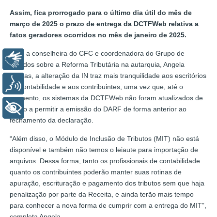
Assim, fica prorrogado para o último dia útil do mês de
março de 2025 o prazo de entrega da DCTFWeb relativa a
fatos geradores ocorridos no mês de janeiro de 2025.
Para a conselheira do CFC e coordenadora do Grupo de
Libras
Estudos sobre a Reforma Tributária na autarquia, Angela
Dantas, a alteração da IN traz mais tranquilidade aos escritórios
Voz
de contabilidade e aos contribuintes, uma vez que, até o
momento, os sistemas da DCTFWeb não foram atualizados de
+ Acessibilidade
modo a permitir a emissão do DARF de forma anterior ao
fechamento da declaração.
“Além disso, o Módulo de Inclusão de Tributos (MIT) não está
disponível e também não temos o leiaute para importação de
arquivos. Dessa forma, tanto os profissionais de contabilidade
quanto os contribuintes poderão manter suas rotinas de
apuração, escrituração e pagamento dos tributos sem que haja
penalização por parte da Receita, e ainda terão mais tempo
para conhecer a nova forma de cumprir com a entrega do MIT”,
completa Angela.