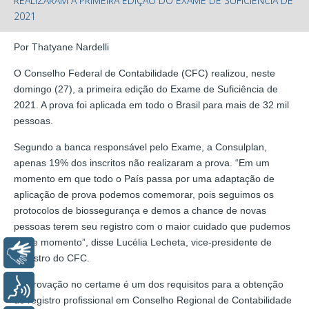
REALIZARAM A PRIMEIRA EDIÇÃO DO EXAME DE SUFICIÊNCIA DE
2021
Por Thatyane Nardelli
O Conselho Federal de Contabilidade (CFC) realizou, neste
domingo (27), a primeira edição do Exame de Suficiência de
2021. A prova foi aplicada em todo o Brasil para mais de 32 mil
pessoas.
Segundo a banca responsável pelo Exame, a Consulplan,
apenas 19% dos inscritos não realizaram a prova. “Em um
momento em que todo o País passa por uma adaptação de
aplicação de prova podemos comemorar, pois seguimos os
protocolos de biossegurança e demos a chance de novas
pessoas terem seu registro com o maior cuidado que pudemos
neste momento”, disse Lucélia Lecheta, vice-presidente de
Libras
Registro do CFC.
A aprovação no certame é um dos requisitos para a obtenção
Voz
de registro profissional em Conselho Regional de Contabilidade