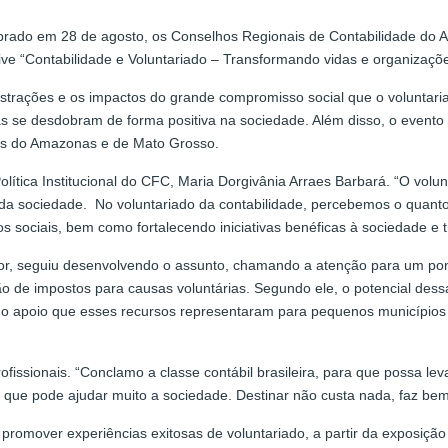
ebrado em 28 de agosto, os Conselhos Regionais de Contabilidade 
ive “Contabilidade e Voluntariado – Transformando vidas e organizaçõe
strações e os impactos do grande compromisso social que o voluntari
 elas se desdobram de forma positiva na sociedade. Além disso, o even
dos do Amazonas e de Mato Grosso.
 Política Institucional do CFC, Maria Dorgivânia Arraes Barbará. “O vol
 da sociedade. No voluntariado da contabilidade, percebemos o quant
s sociais, bem como fortalecendo iniciativas benéficas à sociedade e 
or, seguiu desenvolvendo o assunto, chamando a atenção para um pont
ção de impostos para causas voluntárias. Segundo ele, o potencial de
 do apoio que esses recursos representaram para pequenos municípios
ssionais. “Conclamo a classe contábil brasileira, para que possa lev
 e que pode ajudar muito a sociedade. Destinar não custa nada, faz be
 promover experiências exitosas de voluntariado, a partir da exposiç