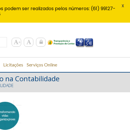
X
s podem ser realizados pelos números: (61) 99127-
6
Licitações
Serviços Online
o na Contabilidade
ILIDADE