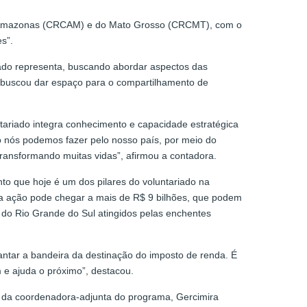
do Amazonas (CRCAM) e do Mato Grosso (CRCMT), com o
s”.
ado representa, buscando abordar aspectos das
to buscou dar espaço para o compartilhamento de
untariado integra conhecimento e capacidade estratégica
o nós podemos fazer pelo nosso país, por meio do
transformando muitas vidas”, afirmou a contadora.
o que hoje é um dos pilares do voluntariado na
ssa ação pode chegar a mais de R$ 9 bilhões, que podem
 do Rio Grande do Sul atingidos pelas enchentes
antar a bandeira da destinação do imposto de renda. É
m e ajuda o próximo”, destacou.
ão da coordenadora-adjunta do programa, Gercimira