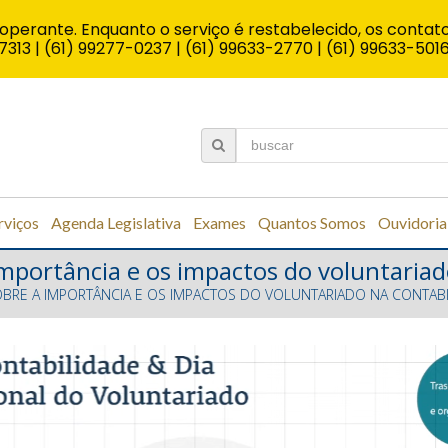
operante. Enquanto o serviço é restabelecido, os contato
7313 | (61) 99277-0237 | (61) 99633-2770 | (61) 99633-501
rviços
Agenda Legislativa
Exames
Quantos Somos
Ouvidoria
importância e os impactos do voluntariad
OBRE A IMPORTÂNCIA E OS IMPACTOS DO VOLUNTARIADO NA CONTAB