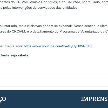
identes do CRC/MT, Aloísio Rodrigues, e do CRC/AM, André Caria, a
s pelas intervenções de convidados das entidades.
luntariado, mais iniciativas podem se expandir. Nesse sentido, o últim
ores do CRC/AM; e o detalhamento do Programa de Voluntariado da Cla
na íntegra aqui:
https://www.youtube.com/live/cyCyHBVN3XQ
fonte seja citada.
ÇO
IMPREN