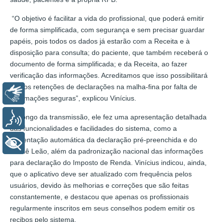
“O objetivo é facilitar a vida do profissional, que poderá emitir
de forma simplificada, com segurança e sem precisar guardar
papéis, pois todos os dados já estarão com a Receita e à
disposição para consulta; do paciente, que também receberá o
documento de forma simplificada; e da Receita, ao fazer
verificação das informações. Acreditamos que isso possibilitará
menos retenções de declarações na malha-fina por falta de
Libras
informações seguras”, explicou Vinícius.
Ao longo da transmissão, ele fez uma apresentação detalhada
Voz
das funcionalidades e facilidades do sistema, como a
alimentação automática da declaração pré-preenchida e do
+ Acessibilidade
Carnê Leão, além da padronização nacional das informações
para declaração do Imposto de Renda. Vinícius indicou, ainda,
que o aplicativo deve ser atualizado com frequência pelos
usuários, devido às melhorias e correções que são feitas
constantemente, e destacou que apenas os profissionais
regularmente inscritos em seus conselhos podem emitir os
recibos pelo sistema.